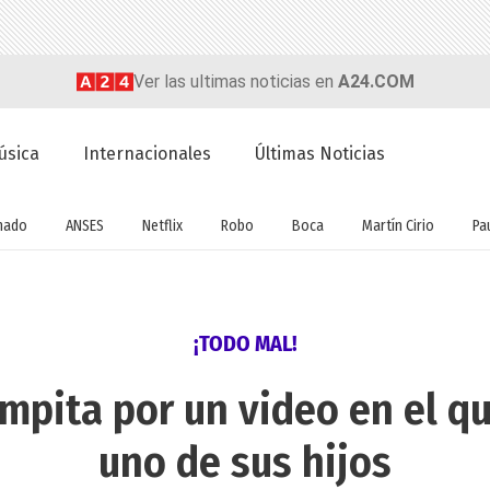
Ver las ultimas noticias en
A24.COM
úsica
Internacionales
Últimas Noticias
nado
ANSES
Netflix
Robo
Boca
Martín Cirio
Pa
¡TODO MAL!
mpita por un video en el que
uno de sus hijos