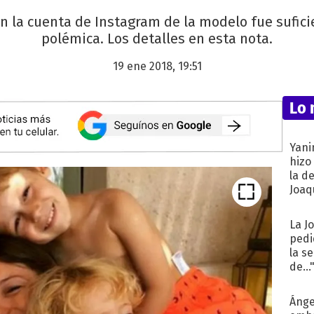
 la cuenta de Instagram de la modelo fue sufici
polémica. Los detalles en esta nota.
19 ene 2018, 19:51
Lo 
Yani
hizo
la d
Joaqu
La J
pedi
la s
de...
Ánge