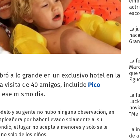
emba
actr
esco
La j
hace
Gra
La f
Marc
que 
ró a lo grande en un exclusivo hotel en la
Figu
la visita de 40 amigos, incluido
Pico
ó ese mismo día.
La f
Luck
novi
odelo y su gente no hubo ninguna observación, en
"Me e
umpleañera por haber llevado solamente al su
endió, el lugar no acepta a menores y sólo se le
La i
no solo de los niños.
de a