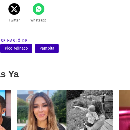
Twitter
Whatsapp
SE HABLÓ DE
Pico Mónaco
Pampita
as Ya