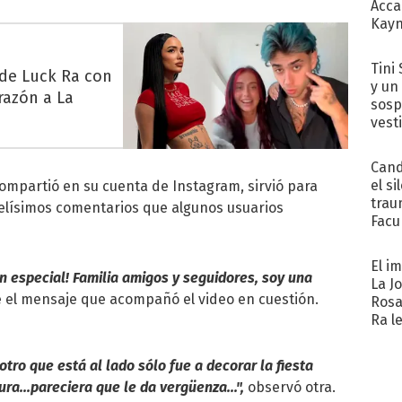
Acca
Kayn
cum
Tini 
 de Luck Ra con
y un
razón a La
sosp
vest
Cand
el si
ompartió en su cuenta de
Instagram
, sirvió para
trau
delísimos comentarios que algunos usuarios
Facu
"Teng
El i
an especial! Familia amigos y seguidores, soy una
La J
ce el mensaje que acompañó el video en cuestión.
Rosa
Ra l
 otro que está al lado sólo fue a decorar la fiesta
ura...pareciera que le da vergüenza...",
observó otra.