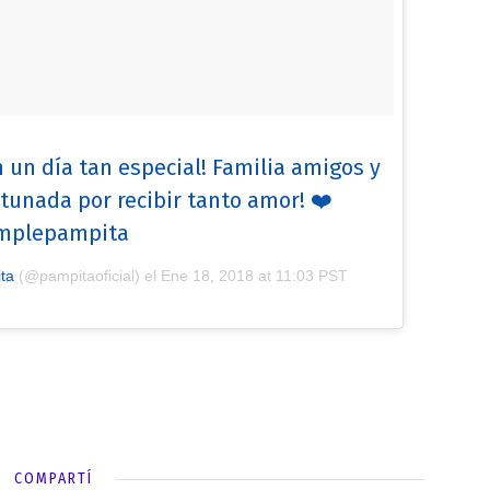
n un día tan especial! Familia amigos y
tunada por recibir tanto amor! ❤️
mplepampita
ta
(@pampitaoficial) el
Ene 18, 2018 at 11:03 PST
COMPARTÍ