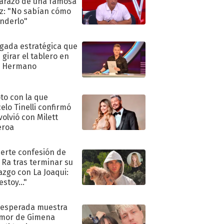
razo de una famosa
iz: "No sabían cómo
nderlo"
ugada estratégica que
 girar el tablero en
n Hermano
oto con la que
elo Tinelli confirmó
volvió con Milett
eroa
uerte confesión de
 Ra tras terminar su
azgo con La Joaqui:
stoy..."
nesperada muestra
mor de Gimena