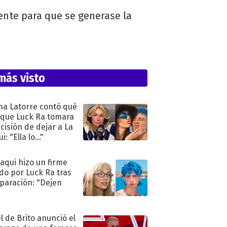
ente para que se generase la
más visto
na Latorre contó qué
 que Luck Ra tomara
ecisión de dejar a La
i: "Ella lo..."
oaqui hizo un firme
do por Luck Ra tras
eparación: "Dejen
"
l de Brito anunció el