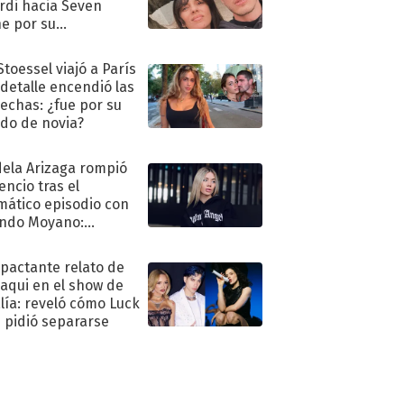
rdi hacia Seven
e por su
pleaños
Stoessel viajó a París
 detalle encendió las
echas: ¿fue por su
ido de novia?
ela Arizaga rompió
lencio tras el
mático episodio con
ndo Moyano:
o..."
mpactante relato de
oaqui en el show de
lía: reveló cómo Luck
e pidió separarse