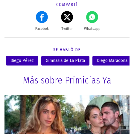
COMPARTÍ
Facebok
Twitter
Whatsapp
SE HABLÓ DE
Diego Pérez
Gimnasia de La Plata
Diego Maradona
Más sobre Primicias Ya