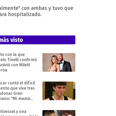
galmente" con ambas y tuvo que
ara hospitalizado.
más visto
oto con la que
elo Tinelli confirmó
volvió con Milett
eroa
car contó el difícil
nto que vive tras
ndonar Gran
mano: "Mi mamá
ió..."
 Stoessel y una