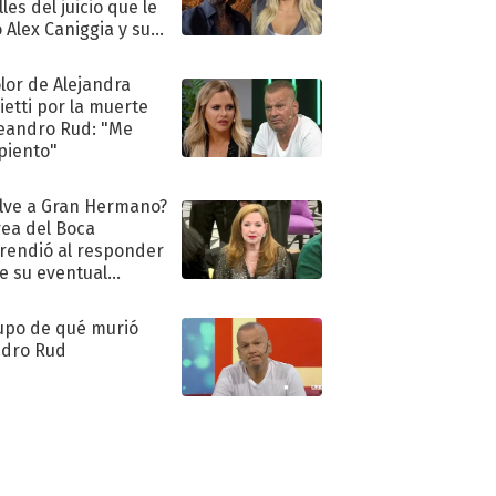
les del juicio que le
 Alex Caniggia y sus
imos pasos
olor de Alejandra
ietti por la muerte
eandro Rud: "Me
piento"
lve a Gran Hermano?
ea del Boca
rendió al responder
e su eventual
eso al reality
upo de qué murió
dro Rud