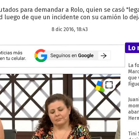
putados para demandar a Rolo, quien se casó "le
d luego de que un incidente con su camión lo dej
8 dic 2016, 18:43
Lo 
La f
Marc
que 
Figu
Juani
mome
aba
Her
recib
Tini