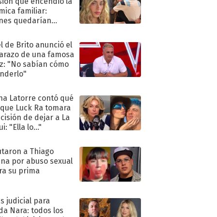
sión que encendió la
mica familiar:
nes quedarían
ra de su boda
l de Brito anunció el
razo de una famosa
iz: "No sabían cómo
nderlo"
na Latorre contó qué
 que Luck Ra tomara
ecisión de dejar a La
i: "Ella lo..."
taron a Thiago
na por abuso sexual
ra su prima
s judicial para
a Nara: todos los