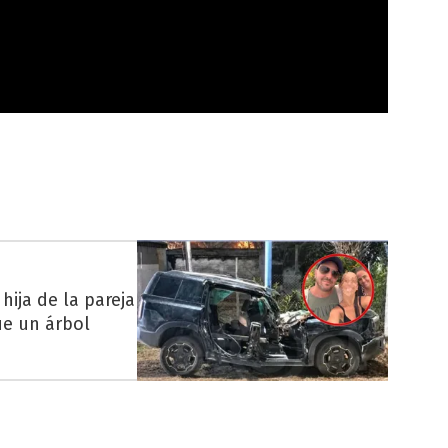
hija de la pareja
ue un árbol