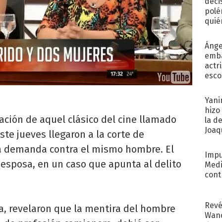
deci
polé
quié
afue
Ánge
emba
actr
esco
Yani
hizo
ción de aquel clásico del cine llamado
la d
Joaqu
ste jueves llegaron a la corte de
 demanda contra el mismo hombre. El
Impu
esposa, en un caso que apunta al delito
Medi
cont
Revé
ta, revelaron que la mentira del hombre
Wand