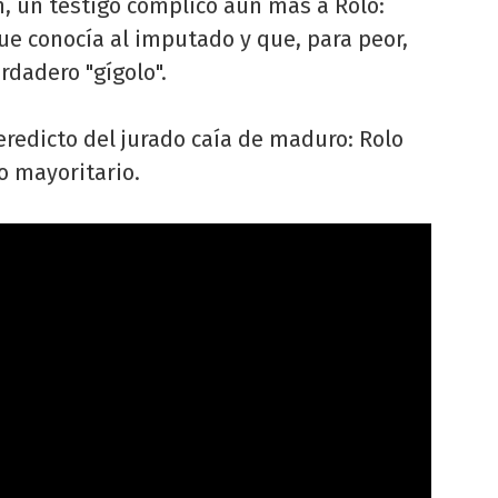
, un testigo complicó aún más a Rolo:
ue conocía al imputado y que, para peor,
dadero "gígolo".
eredicto del jurado caía de maduro: Rolo
o mayoritario.