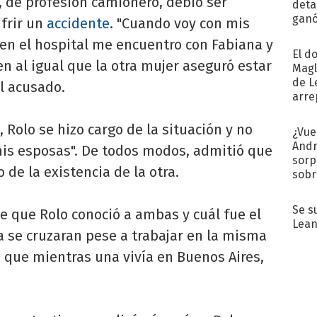
, de profesión camionero, debió ser
detal
ganó
ufrir un
accidente
. "Cuando voy con mis
próx
 en el hospital me encuentro con Fabiana y
El d
ien al igual que la otra mujer aseguró estar
Magl
de L
l acusado.
arre
, Rolo se hizo cargo de la situación y no
¿Vue
Andr
mis esposas". De todos modos, admitió que
sorp
 de la existencia de la otra.
sobr
regr
Se s
ue que Rolo conoció a ambas y cuál fue el
Lean
se cruzaran pese a trabajar en la misma
s que mientras una vivía en Buenos Aires,