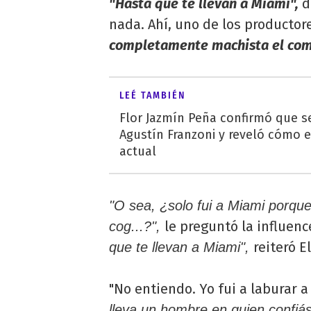
"Hasta que te llevan a Miami",
d
nada. Ahí, uno de los productore
completamente machista el com
LEÉ TAMBIÉN
Flor Jazmín Peña confirmó que s
Agustín Franzoni y reveló cómo e
actual
"O sea, ¿solo fui a Miami porque
le preguntó la influenc
cog...?",
reiteró E
que te llevan a Miami",
"No entiendo. Yo fui a laburar a
lleva un hombre en quien confiá