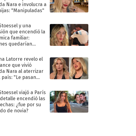
a Nara e involucra a
hijas: "Manipuladas"
 Stoessel y una
sión que encendió la
mica familiar:
nes quedarían
ra de su boda
na Latorre revelo el
ance que vivió
a Nara al aterrizar
l país: "Le pasan
s"
Stoessel viajó a París
 detalle encendió las
echas: ¿fue por su
ido de novia?