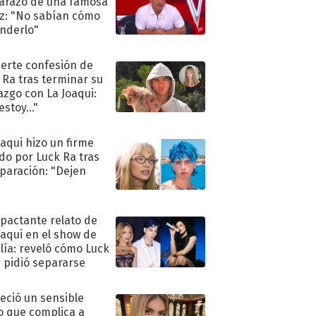
razo de una famosa
iz: "No sabían cómo
nderlo"
uerte confesión de
 Ra tras terminar su
azgo con La Joaqui:
stoy..."
oaqui hizo un firme
do por Luck Ra tras
eparación: "Dejen
"
mpactante relato de
oaqui en el show de
lía: reveló cómo Luck
e pidió separarse
eció un sensible
o que complica a