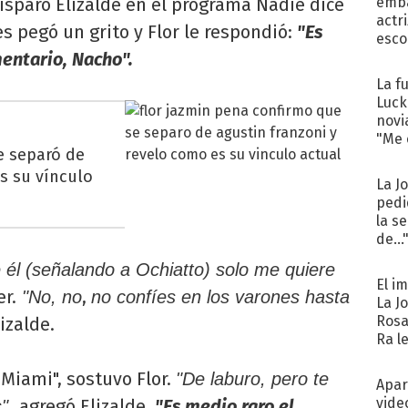
isparó Elizalde en el programa Nadie dice
emba
actr
s pegó un grito y Flor le respondió:
"Es
esco
entario, Nacho".
La f
Luck
novi
"Me e
e separó de
s su vínculo
La J
pedi
la s
de...
 él (señalando a Ochiatto) solo me quiere
El i
er.
,
"No, no
no confíes en los varones hasta
La J
Rosa
lizalde.
Ra l
 Miami", sostuvo Flor.
"De laburo, pero te
Apar
vide
agregó Elizalde.
"Es medio raro el
s",