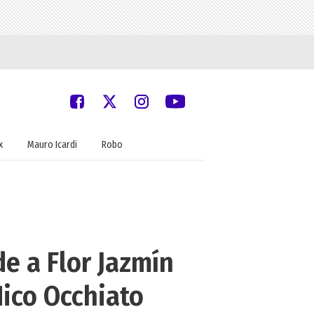
x
Mauro Icardi
Robo
e a Flor Jazmín
ico Occhiato