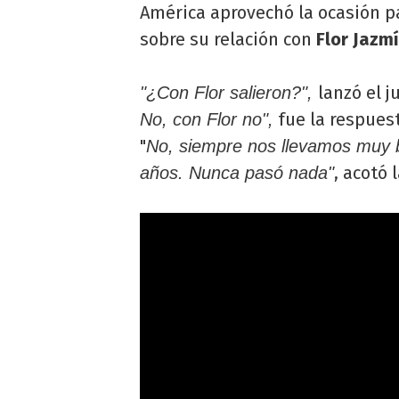
América aprovechó la ocasión p
sobre su relación con
Flor Jazm
lanzó el j
"¿Con Flor salieron?",
fue la respues
No, con Flor no",
"
No, siempre nos llevamos muy b
, acotó 
años. Nunca pasó nada"