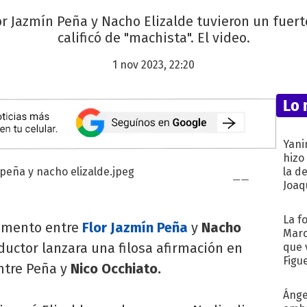
r Jazmín Peña y Nacho Elizalde tuvieron un fuerte 
calificó de "machista". El video.
1 nov 2023, 22:20
Lo 
Yani
hizo
la d
Joaqu
La f
momento entre
Flor Jazmín Peña
y
Nacho
Marc
ductor lanzara una filosa afirmación en
que 
Figu
ntre Peña y
Nico Occhiato.
Ánge