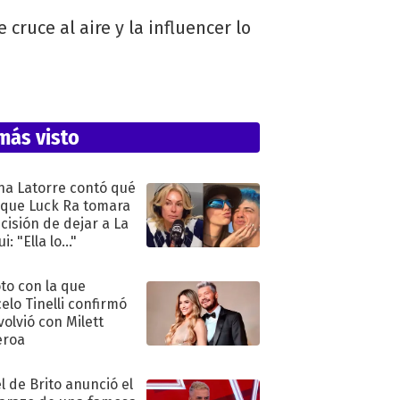
cruce al aire y la influencer lo
más visto
na Latorre contó qué
 que Luck Ra tomara
ecisión de dejar a La
i: "Ella lo..."
oto con la que
elo Tinelli confirmó
volvió con Milett
eroa
l de Brito anunció el