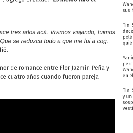
Wand
sus 
Tini
deci
hace tres años acá. Vivimos viajando, fuimos
polé
Que se reduzca todo a que me fui a cog..
quié
afue
ió.
Yani
perc
mor de romance entre Flor Jazmín Peña y
Wand
en e
ace cuatro años cuando fueron pareja
toda
Tini 
y un
sosp
vest