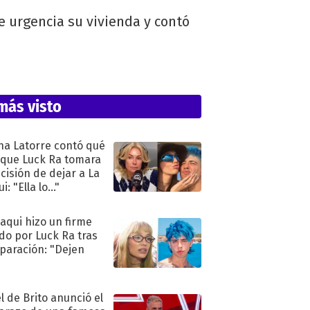
e urgencia su vivienda y contó
más visto
na Latorre contó qué
 que Luck Ra tomara
ecisión de dejar a La
i: "Ella lo..."
oaqui hizo un firme
do por Luck Ra tras
eparación: "Dejen
"
l de Brito anunció el