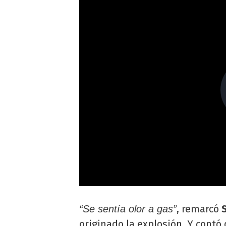
, remarcó
“Se sentía olor a gas”
originado la explosión. Y contó 