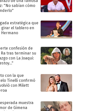
razo de una famosa
iz: "No sabían cómo
nderlo"
ugada estratégica que
 girar el tablero en
n Hermano
uerte confesión de
 Ra tras terminar su
azgo con La Joaqui:
stoy..."
oto con la que
elo Tinelli confirmó
volvió con Milett
eroa
nesperada muestra
mor de Gimena