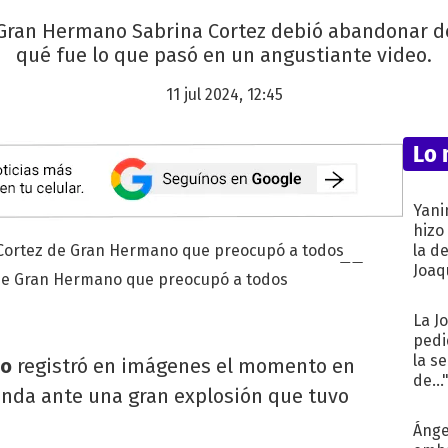
y Gran Hermano Sabrina Cortez debió abandonar d
qué fue lo que pasó en un angustiante video.
11 jul 2024, 12:45
Lo 
Yani
hizo
la d
Joaqu
 de Gran Hermano que preocupó a todos
La J
pedi
la s
no
registró en imágenes el momento en
de...
enda ante una gran explosión que tuvo
Ánge