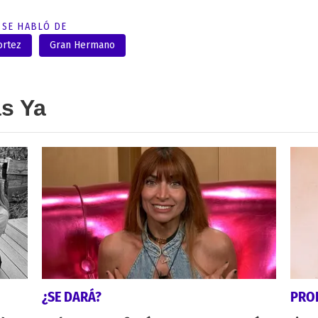
SE HABLÓ DE
ortez
Gran Hermano
as Ya
¿SE DARÁ?
PRO