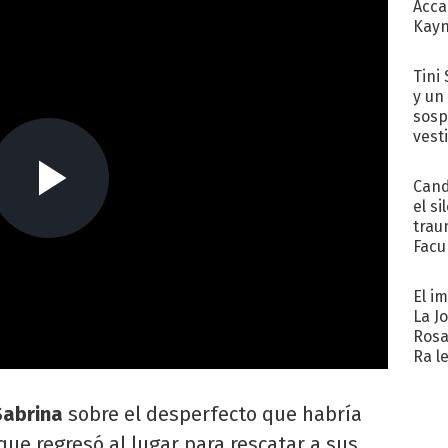
Acca
Kayn
cum
Tini 
y un
sosp
vest
Cand
el si
trau
Facu
"Teng
El i
La J
Rosa
Ra l
Sabrina
sobre el desperfecto que habría
que regresó al lugar para rescatar a sus