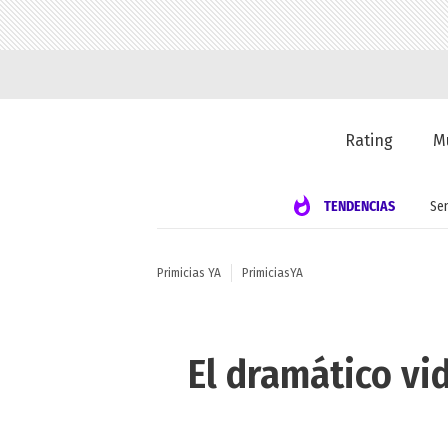
Rating
M
TENDENCIAS
Se
Primicias YA
PrimiciasYA
El dramático vi