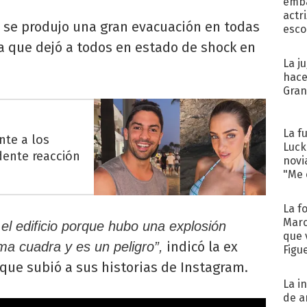
emba
actr
, se produjo una gran evacuación en todas
esco
na que dejó a todos en estado de shock en
La j
hace
Gra
La f
nte a los
Luck
ente reacción
novi
"Me e
La f
Marc
l edificio porque hubo una explosión
que 
indicó la ex
ma cuadra y es un peligro”,
Figu
que subió a sus historias de Instagram.
La i
de a