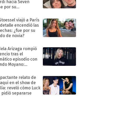
rdi hacia Seven
e por su
pleaños
Stoessel viajó a París
 detalle encendió las
echas: ¿fue por su
ido de novia?
ela Arizaga rompió
lencio tras el
mático episodio con
ndo Moyano:
o..."
mpactante relato de
oaqui en el show de
lía: reveló cómo Luck
e pidió separarse