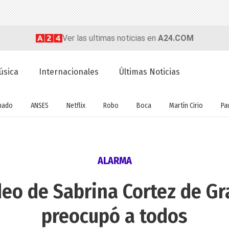
Ver las ultimas noticias en
A24.COM
úsica
Internacionales
Últimas Noticias
nado
ANSES
Netflix
Robo
Boca
Martín Cirio
Pa
ALARMA
deo de Sabrina Cortez de 
preocupó a todos