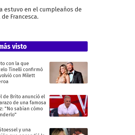
ja estuvo en el cumpleaños de
l de Francesca.
más visto
oto con la que
elo Tinelli confirmó
volvió con Milett
eroa
l de Brito anunció el
razo de una famosa
iz: "No sabían cómo
nderlo"
 Stoessel y una