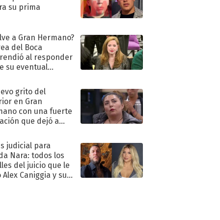
ra su prima
lve a Gran Hermano?
ea del Boca
rendió al responder
e su eventual
eso al reality
uevo grito del
rior en Gran
ano con una fuerte
ación que dejó a
oya en shock:
idora"
s judicial para
a Nara: todos los
les del juicio que le
 Alex Caniggia y sus
imos pasos