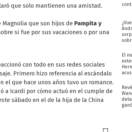
cont
laró que solo mantienen una amistad.
¿Vue
 Magnolia que son hijos de
Pampita y
Andr
sobre si fue por sus vacaciones o por una
sorp
sobr
regr
El n
exte
accionó con todo en sus redes sociales
Herm
acus
aje. Primero hizo referencia al escándalo
Pinc
con el que hace unos años tuvo un romance.
"Tra
Revé
ó a Icardi por cómo actuó en el cumple de
Wand
detal
este sábado en el de la hija de la China
ganó
próx