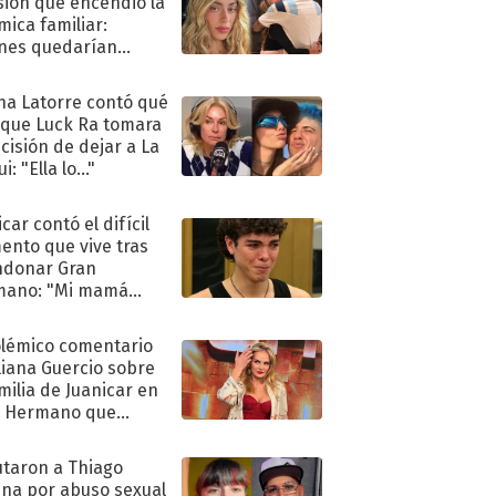
sión que encendió la
mica familiar:
nes quedarían
ra de su boda
na Latorre contó qué
 que Luck Ra tomara
ecisión de dejar a La
i: "Ella lo..."
car contó el difícil
nto que vive tras
ndonar Gran
mano: "Mi mamá
ió..."
olémico comentario
liana Guercio sobre
amilia de Juanicar en
n Hermano que
tó la furia en redes
taron a Thiago
na por abuso sexual