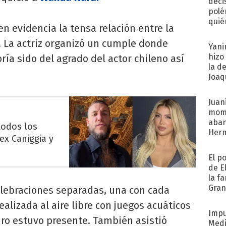
deci
polé
quié
 en evidencia la tensa relación entre la
afue
. La actriz organizó un cumple donde
Yani
hizo
bría sido del agrado del actor chileno así
la d
Joaqu
Juani
mome
aba
todos los
Her
lex Caniggia y
recib
El p
de E
la f
Gra
elebraciones separadas, una con cada
desa
realizada al aire libre con juegos acuáticos
Impu
o estuvo presente. También asistió
Medi