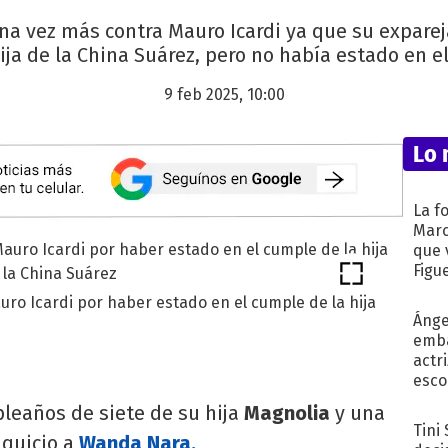
a vez más contra Mauro Icardi ya que su expare
ija de la China Suárez, pero no había estado en e
9 feb 2025, 10:00
Lo 
La f
Marc
que 
Figu
ro Icardi por haber estado en el cumple de la hija
Ánge
emba
actr
esco
pleaños de siete de su hija
Magnolia
y una
Tini
quicio a
Wanda Nara.