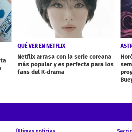
QUÉ VER EN NETFLIX
AST
Netflix arrasa con la serie coreana
Horó
sta
más popular y es perfecta para los
sema
o
fans del K-drama
proy
Buey
Últimas noticias
Secci