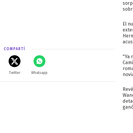
sorp
sobr
regr
El n
exte
Herm
acus
Pinc
COMPARTÍ
"Tra
"Ya 
Cami
roma
Twitter
Whatsapp
novi
decl
Revé
Wand
detal
ganó
próx