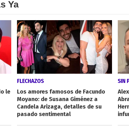
as Ya
FLECHAZOS
SIN 
o le
Los amores famosos de Facundo
Alex
Moyano: de Susana Giménez a
Abr
Candela Arizaga, detalles de su
Her
pasado sentimental
inf