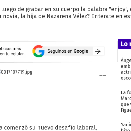
e, luego de grabar en su cuerpo la palabra "enjoy"
u novia, la hija de Nazarena Vélez? Enterate en es
Lo 
Ánge
emba
actr
esco
La f
Marc
que 
Figu
Yani
 ya comenzó su nuevo desafío laboral,
hizo