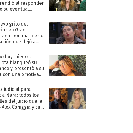
rendió al responder
e su eventual
eso al reality
uevo grito del
rior en Gran
ano con una fuerte
ación que dejó a
oya en shock:
idora"
no hay miedo":
lota blanqueó su
nce y presentó a su
a con una emotiva
aración de amor
s judicial para
a Nara: todos los
les del juicio que le
 Alex Caniggia y sus
imos pasos