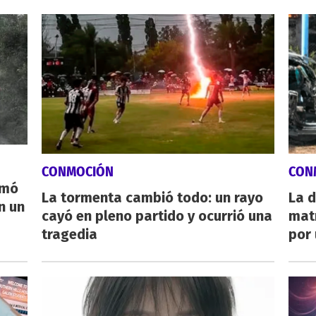
CONMOCIÓN
CON
rmó
La tormenta cambió todo: un rayo
La d
n un
cayó en pleno partido y ocurrió una
mat
tragedia
por 