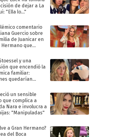
ecisión de dejar a La
i: "Ella lo..."
olémico comentario
liana Guercio sobre
amilia de Juanicar en
n Hermano que
tó la furia en redes
 Stoessel y una
sión que encendió la
mica familiar:
nes quedarían
ra de su boda
eció un sensible
o que complica a
a Nara e involucra a
hijas: "Manipuladas"
lve a Gran Hermano?
ea del Boca