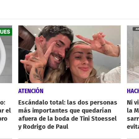
ATENCIÓN
HAC
o:
Escándalo total: las dos personas
Ni v
r el
más importantes que quedarían
la M
oro
afuera de la boda de Tini Stoessel
sarr
y Rodrigo de Paul
evit