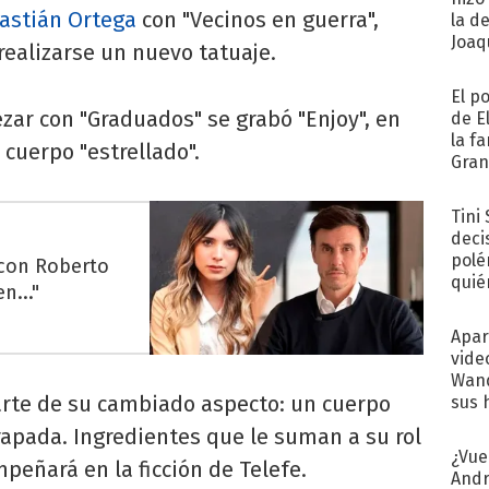
astián Ortega
con "Vecinos en guerra",
la d
Joaqu
realizarse un nuevo tatuaje.
El p
r con "Graduados" se grabó "Enjoy", en
de E
la f
 cuerpo "estrellado".
Gra
desa
Tini
deci
polé
 con Roberto
quié
n..."
afue
Apar
vide
Wand
arte de su cambiado aspecto: un cuerpo
sus 
rapada. Ingredientes que le suman a su rol
¿Vue
peñará en la ficción de Telefe.
Andr