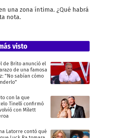
, en una zona íntima. ¿Qué habrá
ta nota.
más visto
l de Brito anunció el
razo de una famosa
iz: "No sabían cómo
nderlo"
oto con la que
elo Tinelli confirmó
volvió con Milett
eroa
na Latorre contó qué
 que Luck Ra tomara