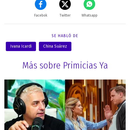
Facebok
Twitter
Whatsapp
SE HABLÓ DE
Ivana Icardi
China Suárez
Más sobre Primicias Ya