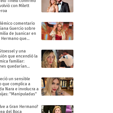
elo Tinelli confirmó
volvió con Milett
eroa
olémico comentario
liana Guercio sobre
amilia de Juanicar en
n Hermano que
tó la furia en redes
 Stoessel y una
sión que encendió la
mica familiar:
nes quedarían
ra de su boda
eció un sensible
o que complica a
a Nara e involucra a
hijas: "Manipuladas"
lve a Gran Hermano?
ea del Boca