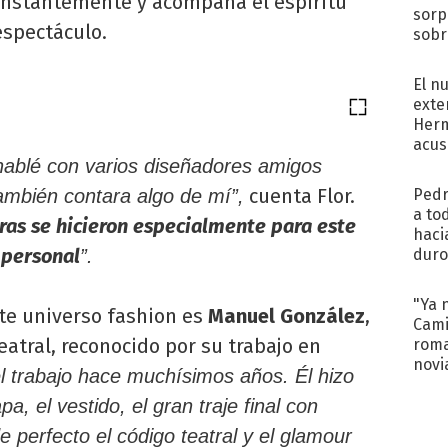
onstantemente y acompaña el espíritu
sorp
espectáculo.
sobr
regr
El n
exte
Herm
acus
hablé con varios diseñadores amigos
Pinc
"Tra
cuenta Flor.
ambién contara algo de mí”,
Pedr
a to
ras se hicieron especialmente para este
haci
 personal
”.
duro
aco
tera
"Ya 
te universo fashion es
Manuel González
,
Cami
eatral, reconocido por su trabajo en
roma
novi
 trabajo hace muchísimos años. Él hizo
decl
a, el vestido, el gran traje final con
 perfecto el código teatral y el glamour