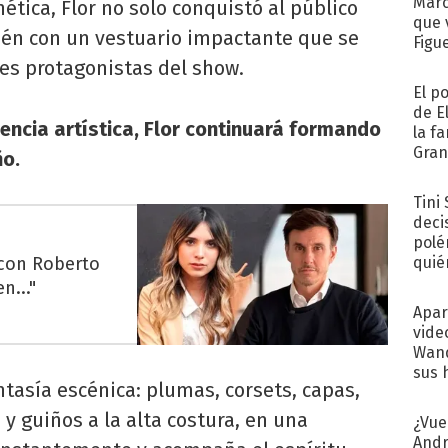
Marc
ética, Flor no solo conquistó al público
que 
ién con un vestuario impactante que se
Figu
es protagonistas del show.
El p
de E
iencia artística, Flor continuará formando
la f
Gra
ño.
desa
Tini
deci
polé
 con Roberto
quié
afue
n..."
Apar
vide
Wand
sus 
tasía escénica: plumas, corsets, capas,
s y guiños a la alta costura, en una
¿Vue
Andr