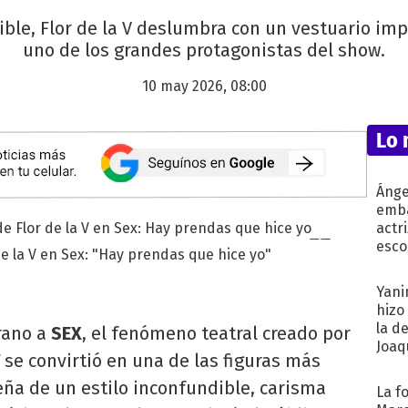
ible, Flor de la V deslumbra con un vestuario im
uno de los grandes protagonistas del show.
10 may 2026, 08:00
Lo 
Ánge
emba
actr
esco
de la V en Sex: "Hay prendas que hice yo"
Yani
hizo
la d
rano a
SEX
, el fenómeno teatral creado por
Joaqu
se convirtió en una de las figuras más
eña de un estilo inconfundible, carisma
La f