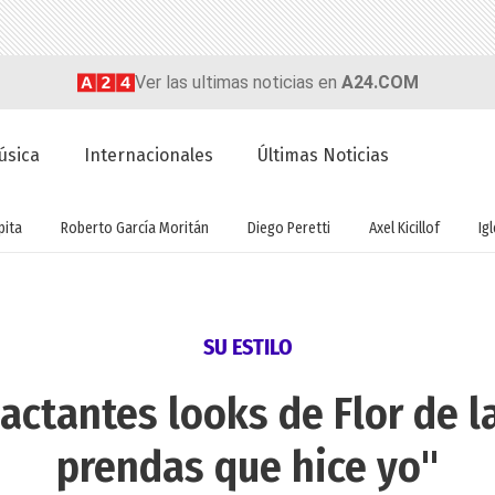
Ver las ultimas noticias en
A24.COM
úsica
Internacionales
Últimas Noticias
ita
Roberto García Moritán
Diego Peretti
Axel Kicillof
Ig
SU ESTILO
actantes looks de Flor de l
prendas que hice yo"