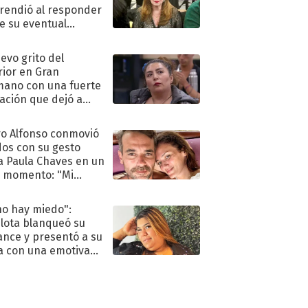
rendió al responder
e su eventual
eso al reality
uevo grito del
rior en Gran
ano con una fuerte
ación que dejó a
oya en shock:
idora"
o Alfonso conmovió
dos con su gesto
a Paula Chaves en un
 momento: "Mi
mpañante
péutico"
no hay miedo":
lota blanqueó su
nce y presentó a su
a con una emotiva
aración de amor