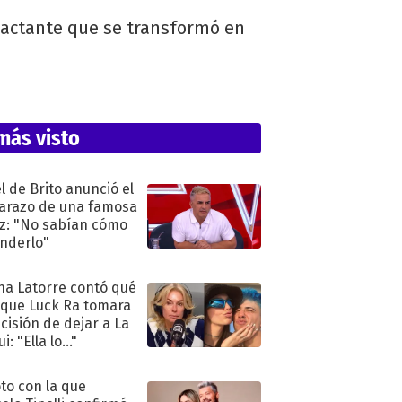
pactante que se transformó en
más visto
l de Brito anunció el
razo de una famosa
iz: "No sabían cómo
nderlo"
na Latorre contó qué
 que Luck Ra tomara
ecisión de dejar a La
i: "Ella lo..."
oto con la que