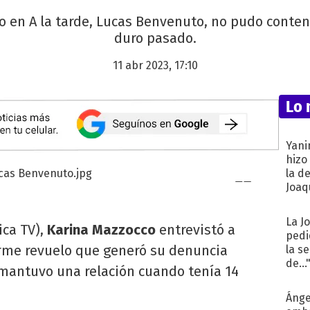
o en A la tarde, Lucas Benvenuto, no pudo contene
duro pasado.
11 abr 2023, 17:10
Lo 
Yani
hizo
la d
Joaqu
La J
ica TV),
Karina Mazzocco
entrevistó a
pedi
rme revuelo que generó su denuncia
la s
de...
 mantuvo una relación cuando tenía 14
Ánge