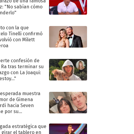
razo de una famosa
iz: "No sabían cómo
nderlo"
oto con la que
elo Tinelli confirmó
volvió con Milett
eroa
uerte confesión de
 Ra tras terminar su
azgo con La Joaqui:
stoy..."
nesperada muestra
mor de Gimena
rdi hacia Seven
e por su
pleaños
ugada estratégica que
 girar el tablero en