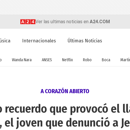
Ver las ultimas noticias en
A24.COM
úsica
Internacionales
Últimas Noticias
o
Wanda Nara
ANSES
Netflix
Robo
Boca
Martín
A CORAZÓN ABIERTO
 recuerdo que provocó el l
, el joven que denunció a 