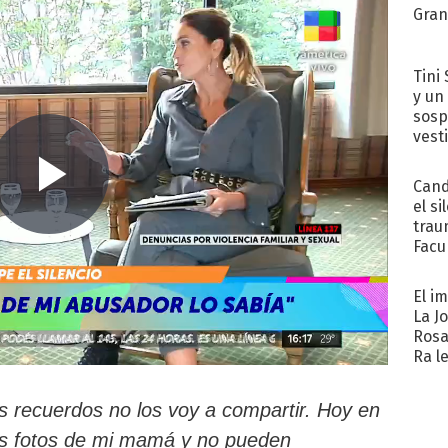
Gra
Tini 
y un
sosp
vest
Cand
el si
trau
Facu
"Teng
El i
La J
Rosa
Ra l
 recuerdos no los voy a compartir. Hoy en
les fotos de mi mamá y no pueden