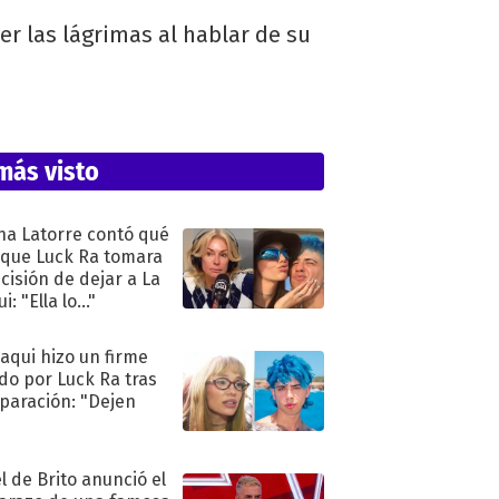
r las lágrimas al hablar de su
más visto
na Latorre contó qué
 que Luck Ra tomara
ecisión de dejar a La
i: "Ella lo..."
oaqui hizo un firme
do por Luck Ra tras
eparación: "Dejen
"
l de Brito anunció el