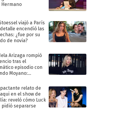
n Hermano
Stoessel viajó a París
 detalle encendió las
echas: ¿fue por su
ido de novia?
ela Arizaga rompió
lencio tras el
mático episodio con
ndo Moyano:
o..."
mpactante relato de
oaqui en el show de
lía: reveló cómo Luck
e pidió separarse