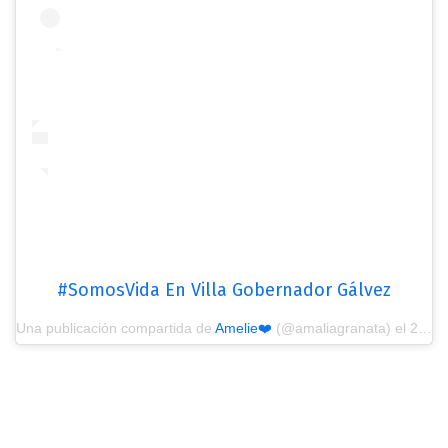
#SomosVida En Villa Gobernador Gálvez
Una publicación compartida de
Amelie❤️
(@amaliagranata) el
26 Mar, 2019 a las 4:06 PDT