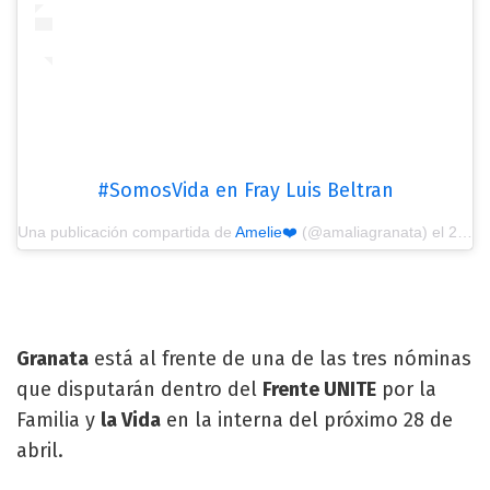
#SomosVida en Fray Luis Beltran
Una publicación compartida de
Amelie❤️
(@amaliagranata) el
26 Mar, 2019 a las 4:07 PDT
Granata
está al frente de una de las tres nóminas
que disputarán dentro del
Frente UNITE
por la
Familia y
la Vida
en la interna del próximo 28 de
abril.