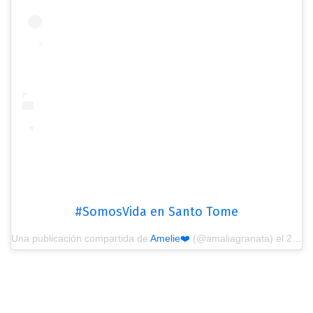
#SomosVida en Santo Tome
Una publicación compartida de
Amelie❤️
(@amaliagranata) el
26 Mar, 2019 a las 4:08 PDT