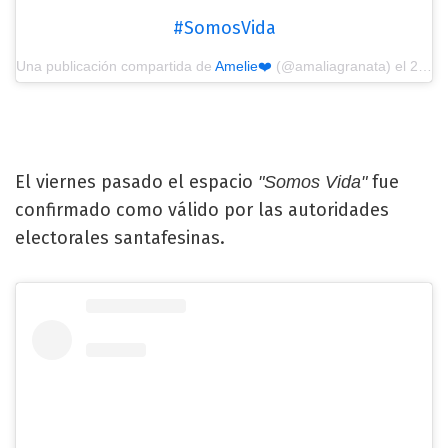
#SomosVida
Una publicación compartida de
Amelie❤️
(@amaliagranata) el
25 Mar, 2019 a las 3:42 PDT
El viernes pasado el espacio
fue
"Somos Vida"
confirmado como válido por las autoridades
electorales santafesinas.