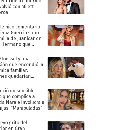
elo Tinelli confirmó
volvió con Milett
eroa
olémico comentario
liana Guercio sobre
amilia de Juanicar en
n Hermano que
tó la furia en redes
 Stoessel y una
sión que encendió la
mica familiar:
nes quedarían
ra de su boda
eció un sensible
o que complica a
a Nara e involucra a
hijas: "Manipuladas"
uevo grito del
rior en Gran