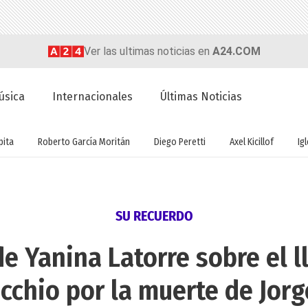
Ver las ultimas noticias en
A24.COM
úsica
Internacionales
Últimas Noticias
ita
Roberto García Moritán
Diego Peretti
Axel Kicillof
Ig
SU RECUERDO
 de Yanina Latorre sobre el
cchio por la muerte de Jorg