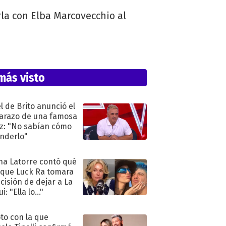
rla con Elba Marcovecchio al
más visto
l de Brito anunció el
razo de una famosa
iz: "No sabían cómo
nderlo"
na Latorre contó qué
 que Luck Ra tomara
ecisión de dejar a La
i: "Ella lo..."
oto con la que