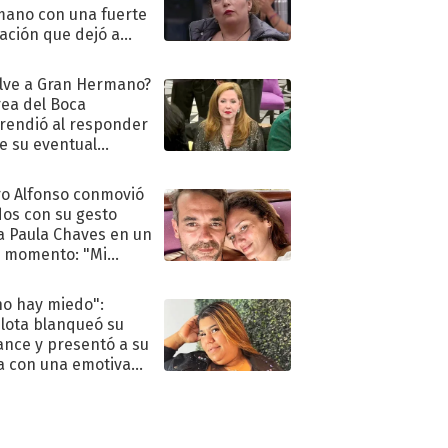
ano con una fuerte
ación que dejó a
oya en shock:
idora"
lve a Gran Hermano?
ea del Boca
rendió al responder
e su eventual
eso al reality
o Alfonso conmovió
dos con su gesto
a Paula Chaves en un
 momento: "Mi
mpañante
péutico"
no hay miedo":
lota blanqueó su
nce y presentó a su
a con una emotiva
aración de amor