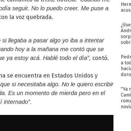
Herm
odía seguir. No lo puedo creer. Me puse a
acus
Pinc
 con la voz quebrada.
"Tra
¿Vue
Andr
sorp
i llegaba a pasar algo yo iba a intentar
sobr
regr
Cuando hoy a la mañana me contó que se
Pedr
contó.
e ya estoy acá. Hablé todo el día”,
a to
haci
duro
na se encuentra en Estados Unidos y
aco
que si necesitaba algo. No le quiero escribir
tera
"Ya 
ada. Es un momento de mierda pero en el
Cami
roma
í internado”.
novi
decl