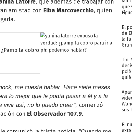
anina Latorre
, que además de trabajar con
Marc
que 
ran amistad con
Elba Marcovecchio
, quien
Figu
ogada.
El p
de E
la f
Gra
: ¿Pampita cobró
desa
Tini
deci
polé
quié
afue
hock, me cuesta hablar. Hace siete meses
Apar
ra lo mejor que le podía pasar a él y a la
vide
Wand
comenzó
 vivir así, no lo puedo creer",
sus 
cación con
El Observador 107.9.
El n
exte
le comunicó la triste noticia.
"Cuando me