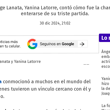
ge Lanata, Yanina Latorre, contó cómo fue la cha
enterarse de su triste partida.
30 dic 2024, 21:02
Lo 
Ánge
emba
actr
esco
Yani
a
conmocionó a muchos en el mundo del
hizo
nes tuvieron un vínculo cercano con él y
la d
Joaqu
o.
La f