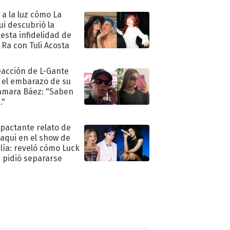
ó a la luz cómo La
ui descubrió la
esta infidelidad de
 Ra con Tuli Acosta
eacción de L-Gante
 el embarazo de su
amara Báez: "Saben
."
mpactante relato de
oaqui en el show de
lía: reveló cómo Luck
e pidió separarse