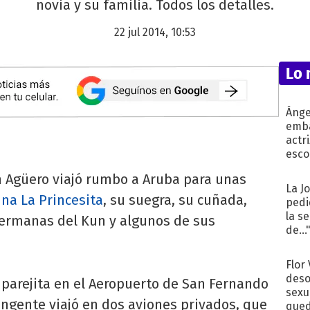
novia y su familia. Todos los detalles.
22 jul 2014, 10:53
Lo 
Ánge
emba
actr
esco
un Agüero viajó rumbo a Aruba para unas
La J
ina La Princesita
, su suegra, su cuñada,
pedi
la s
 hermanas del Kun y algunos de sus
de...
Flor
deso
z parejita en el Aeropuerto de San Fernando
sexu
tingente viajó en dos aviones privados, que
qued