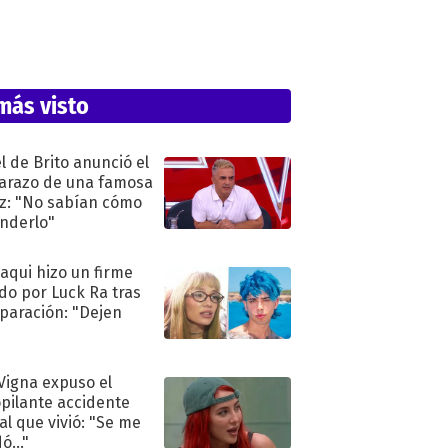
más visto
l de Brito anunció el
razo de una famosa
iz: "No sabían cómo
nderlo"
oaqui hizo un firme
do por Luck Ra tras
eparación: "Dejen
"
 Vigna expuso el
pilante accidente
al que vivió: "Se me
ó..."