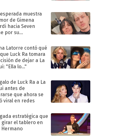
nesperada muestra
mor de Gimena
rdi hacia Seven
e por su
pleaños
na Latorre contó qué
 que Luck Ra tomara
ecisión de dejar a La
i: "Ella lo..."
egalo de Luck Ra a La
ui antes de
rarse que ahora se
ió viral en redes
ugada estratégica que
 girar el tablero en
n Hermano