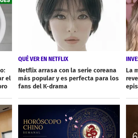
QUÉ VER EN NETFLIX
INVE
o:
Netflix arrasa con la serie coreana
La 
r el
más popular y es perfecta para los
reve
oro
fans del K-drama
epi