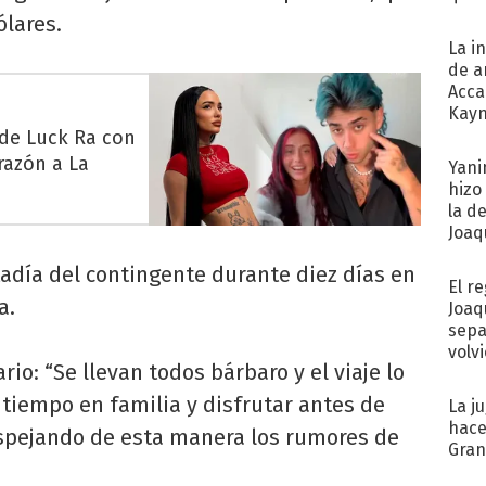
ólares.
La i
de a
Acca
Kayn
cum
 de Luck Ra con
razón a La
Yani
hizo
la d
Joaqu
adía del contingente durante diez días en
El r
a.
Joaq
sepa
volv
rio: “Se llevan todos bárbaro y el viaje lo
tiempo en familia y disfrutar antes de
La j
hace
spejando de esta manera los rumores de
Gra