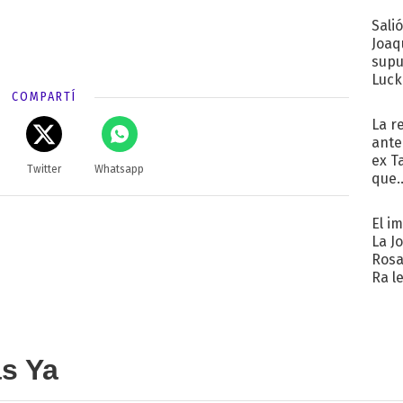
Sali
Joaq
supu
Luck
COMPARTÍ
La r
ante
ex T
Twitter
Whatsapp
que..
El i
La J
Rosa
Ra l
as Ya