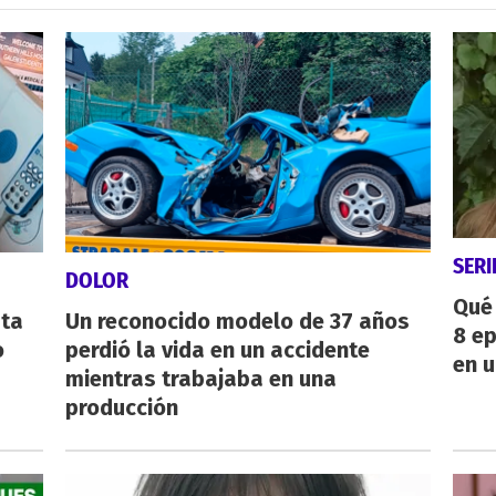
SERI
DOLOR
Qué 
sta
Un reconocido modelo de 37 años
8 ep
o
perdió la vida en un accidente
en u
mientras trabajaba en una
producción