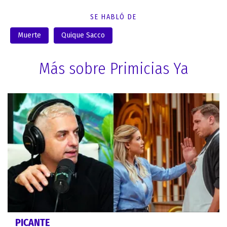
SE HABLÓ DE
Muerte
Quique Sacco
Más sobre Primicias Ya
PICANTE