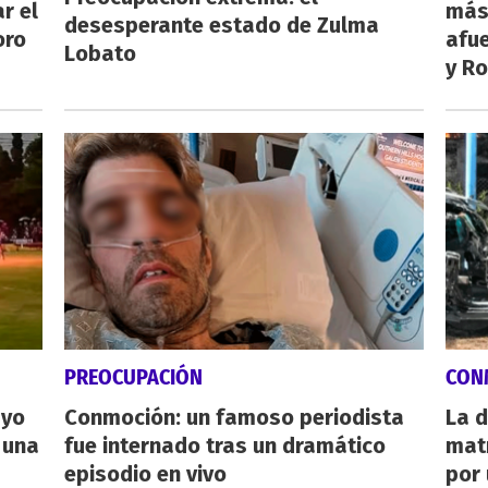
r el
más
desesperante estado de Zulma
oro
afue
Lobato
y Ro
PREOCUPACIÓN
CON
ayo
Conmoción: un famoso periodista
La d
 una
fue internado tras un dramático
mat
episodio en vivo
por 