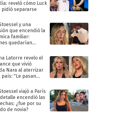
lía: reveló cómo Luck
e pidió separarse
 Stoessel y una
sión que encendió la
mica familiar:
nes quedarían
ra de su boda
na Latorre revelo el
ance que vivió
a Nara al aterrizar
l país: "Le pasan
s"
Stoessel viajó a París
 detalle encendió las
echas: ¿fue por su
ido de novia?