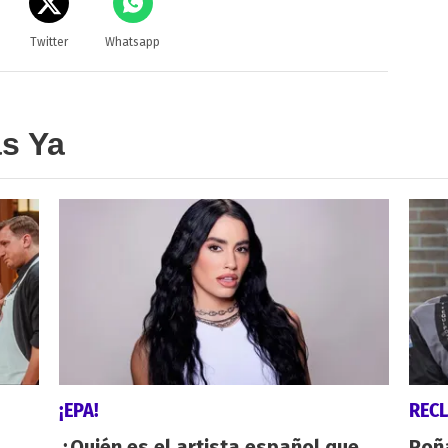
Twitter
Whatsapp
as Ya
¡EPA!
REC
¿Quién es el artista español que
Roñ