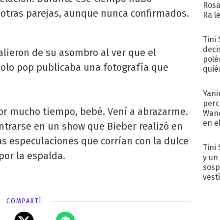
Rosa
otras parejas, aunque nunca confirmados.
Ra l
Tini
deci
alieron de su asombro al ver que el
polé
ídolo pop publicaba una fotografía que
quié
afue
Yani
perc
or mucho tiempo, bebé. Vení a abrazarme.
Wand
en e
contrarse en un show que Bieber realizó en
toda
las especulaciones que corrían con la dulce
Tini 
por la espalda.
y un
sosp
vest
COMPARTÍ