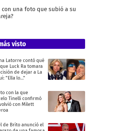
 con una foto que subió a su
areja?
más visto
na Latorre contó qué
 que Luck Ra tomara
ecisión de dejar a La
i: "Ella lo..."
oto con la que
elo Tinelli confirmó
volvió con Milett
eroa
l de Brito anunció el
razo de una famosa