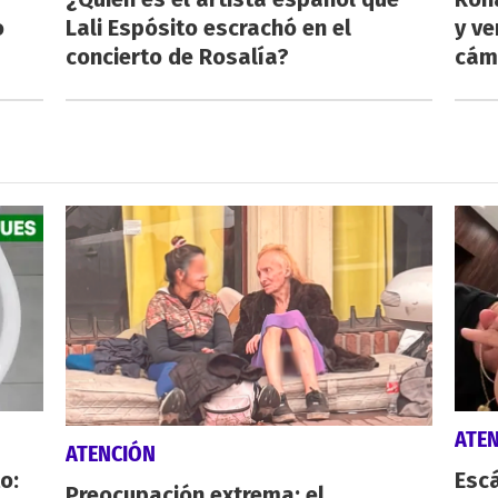
o
Lali Espósito escrachó en el
y ve
concierto de Rosalía?
cám
ATE
ATENCIÓN
o:
Escá
Preocupación extrema: el