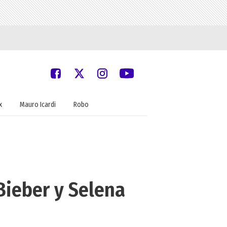
x
Mauro Icardi
Robo
 Bieber y Selena