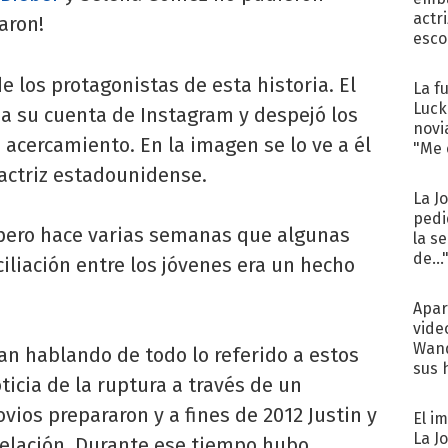
actr
iaron!
esco
de los protagonistas de esta historia. El
La f
Luck
 a su cuenta de Instagram y despejó los
novi
acercamiento. En la imagen se lo ve a él
"Me e
 actriz estadounidense.
La J
pedi
 pero hace varias semanas que algunas
la s
de...
ciliación entre los jóvenes era un hecho
Apar
vide
Wand
an hablando de todo lo referido a estos
sus 
ticia de la ruptura a través de un
vios prepararon y a fines de 2012 Justin y
El i
La J
relación. Durante ese tiempo hubo