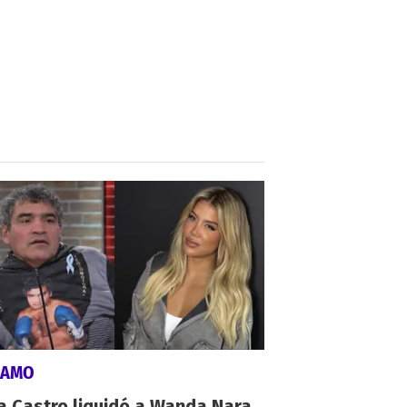
LAMO
a Castro liquidó a Wanda Nara