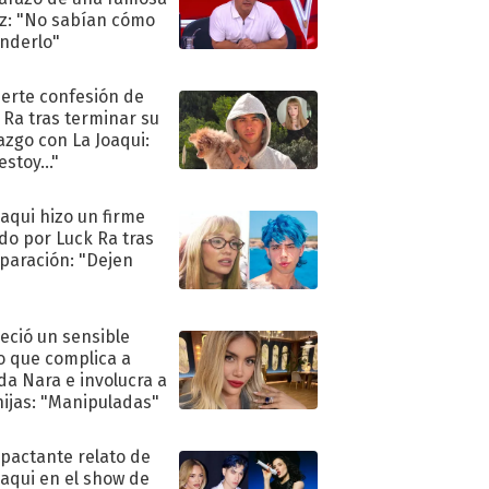
iz: "No sabían cómo
nderlo"
uerte confesión de
 Ra tras terminar su
azgo con La Joaqui:
stoy..."
oaqui hizo un firme
do por Luck Ra tras
eparación: "Dejen
"
eció un sensible
o que complica a
a Nara e involucra a
hijas: "Manipuladas"
mpactante relato de
oaqui en el show de