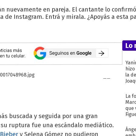
án nuevamente en pareja. El cantante lo confirmó
a de Instagram. Entrá y mirala. ¿Apoyás a esta p
Lo 
Yani
hizo
la d
Joaqu
La f
Marc
que 
Figu
 más buscada y seguida por una gran
 su ruptura fue una escándalo mediático.
Ánge
 Bieber
y Selena Gómez no pudieron
emba