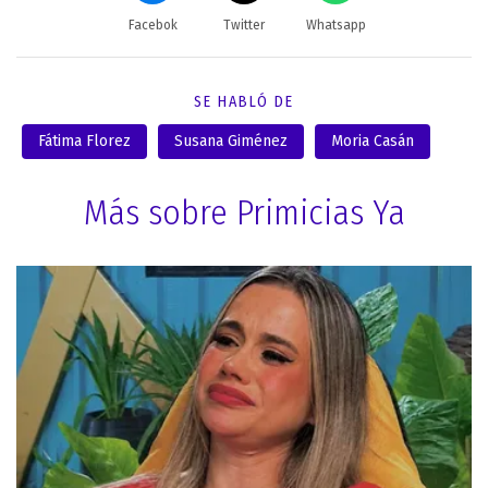
Facebok
Twitter
Whatsapp
SE HABLÓ DE
Fátima Florez
Susana Giménez
Moria Casán
Más sobre Primicias Ya