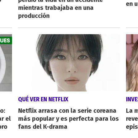
en u
mientras trabajaba en una
producción
QUÉ VER EN NETFLIX
INVE
o:
Netflix arrasa con la serie coreana
La 
r el
más popular y es perfecta para los
reve
oro
fans del K-drama
epi