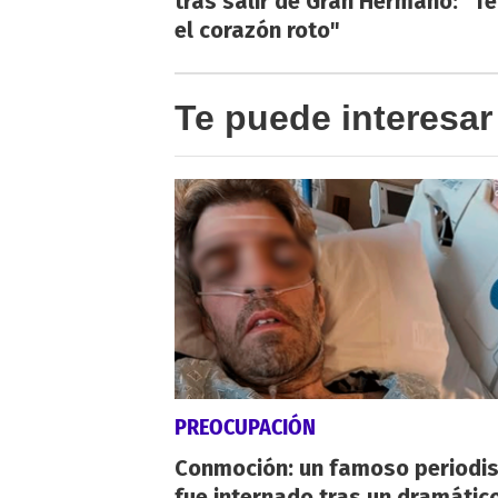
tras salir de Gran Hermano: "T
el corazón roto"
Te puede interesar
PREOCUPACIÓN
Conmoción: un famoso periodi
fue internado tras un dramátic