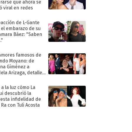
rarse que ahora se
ió viral en redes
eacción de L-Gante
 el embarazo de su
amara Báez: "Saben
."
amores famosos de
ndo Moyano: de
na Giménez a
ela Arizaga, detalles
u pasado
imental
ó a la luz cómo La
ui descubrió la
esta infidelidad de
 Ra con Tuli Acosta