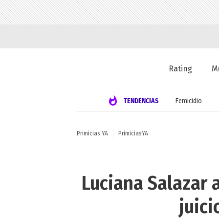
Rating
M
TENDENCIAS
Femicidio
Primicias YA
PrimiciasYA
Luciana Salazar a
juic