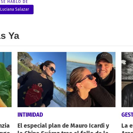
SE HABLÓ DE
Luciana Salazar
as Ya
INTIMIDAD
GES
nzia
El especial plan de Mauro Icardi y
La e