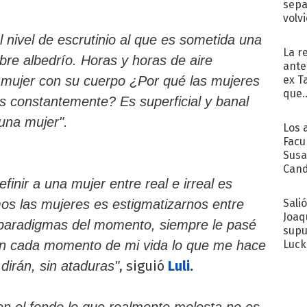
sepa
volv
 nivel de escrutinio al que es sometida una
La r
libre albedrío. Horas y horas de aire
ante
ex T
 mujer con su cuerpo ¿Por qué las mujeres
que..
 constantemente? Es superficial y banal
 una mujer".
Los 
Facu
Susa
Cand
de s
inir a una mujer entre real e irreal es
sent
Sali
mos las mujeres es estigmatizarnos entre
Joaq
 paradigmas del momento, siempre le pasé
supu
Luck
 en cada momento de mi vida lo que me hace
, siguió
Luli
.
 dirán, sin ataduras"
en el fondo lo que realmente molesta no es