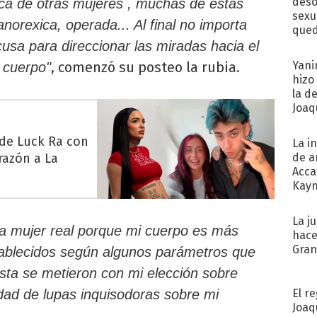
deso
ica de otras mujeres , muchas de estas
sexu
norexica, operada... Al final no importa
qued
sa para direccionar las miradas hacia el
, comenzó su posteo la rubia.
Yani
 cuerpo"
hizo
la d
Joaqu
 de Luck Ra con
La i
razón a La
de a
Acca
Kayn
cum
La j
a mujer real porque mi cuerpo es más
hace
Gra
tablecidos según algunos parámetros que
sta se metieron con mi elección sobre
El r
dad de lupas inquisodoras sobre mi
Joaq