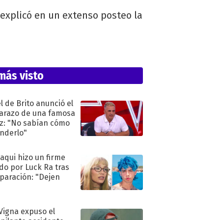
 explicó en un extenso posteo la
más visto
l de Brito anunció el
razo de una famosa
iz: "No sabían cómo
nderlo"
oaqui hizo un firme
do por Luck Ra tras
eparación: "Dejen
"
 Vigna expuso el