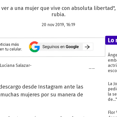
er a una mujer que vive con absoluta libertad",
rubia.
20 nov 2019, 16:19
Lo 
Ánge
emba
actr
esco
La J
 descargo desde Instagram ante las
pedi
de muchas mujeres por su manera de
la s
de...
Flor