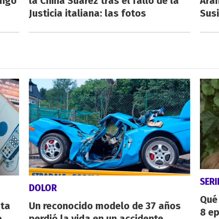
engo
la China Suárez tras el fallo de la
Aran
Justicia italiana: las fotos
Susi
SERI
DOLOR
Qué 
sta
Un reconocido modelo de 37 años
8 ep
o
perdió la vida en un accidente