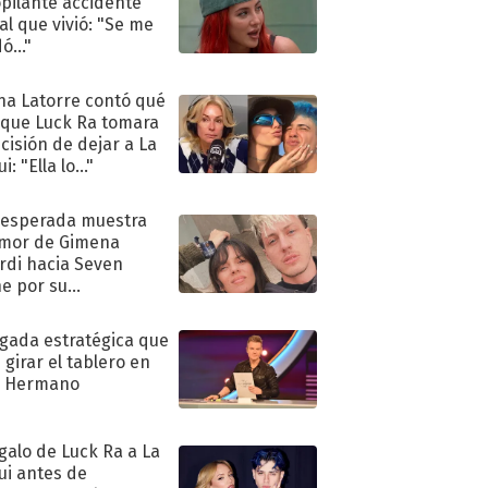
pilante accidente
al que vivió: "Se me
ó..."
na Latorre contó qué
 que Luck Ra tomara
ecisión de dejar a La
i: "Ella lo..."
nesperada muestra
mor de Gimena
rdi hacia Seven
e por su
pleaños
ugada estratégica que
 girar el tablero en
n Hermano
egalo de Luck Ra a La
ui antes de