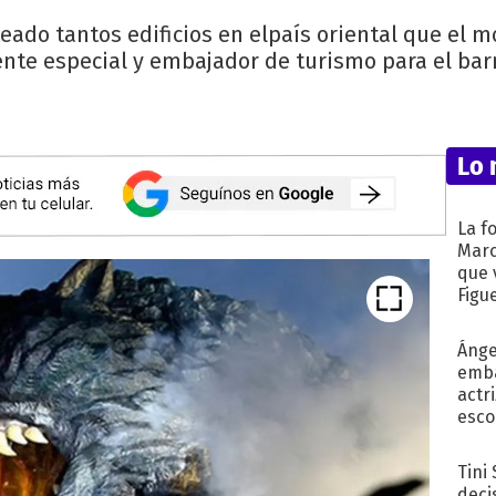
ado tantos edificios en elpaís oriental que el m
te especial y embajador de turismo para el barri
Lo 
La f
Marc
que 
Figu
Ánge
emba
actr
esco
Tini
deci