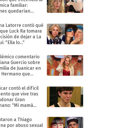
mica familiar:
nes quedarían
ra de su boda
na Latorre contó qué
 que Luck Ra tomara
ecisión de dejar a La
i: "Ella lo..."
olémico comentario
liana Guercio sobre
amilia de Juanicar en
n Hermano que
tó la furia en redes
car contó el difícil
nto que vive tras
ndonar Gran
mano: "Mi mamá
ió..."
taron a Thiago
na por abuso sexual