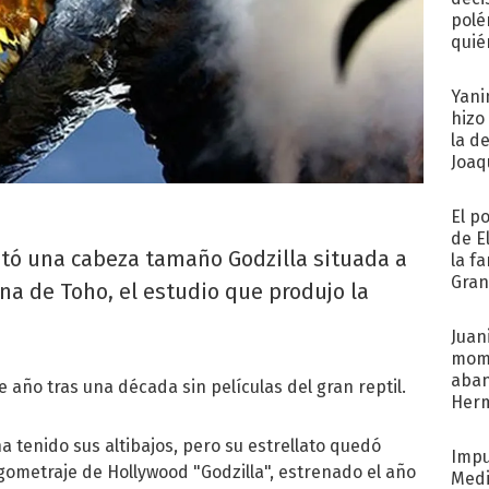
polé
quié
afue
Yani
hizo
la d
Joaqu
El p
de E
ntó una cabeza tamaño Godzilla situada a
la f
Gra
ina de Toho, el estudio que produjo la
desa
Juani
mome
aba
año tras una década sin películas del gran reptil.
Her
recib
a tenido sus altibajos, pero su estrellato quedó
Impu
rgometraje de Hollywood "Godzilla", estrenado el año
Medi