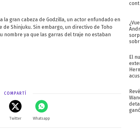
cont
a la gran cabeza de Godzilla, un actor enfundado en
¿Vue
lde de Shinjuku. Sin embargo, un directivo de Toho
Andr
su nombre ya que las garras del traje no estaban
sorp
sobr
regr
El n
exte
Herm
acus
Pinc
"Tra
Revé
COMPARTÍ
Wand
detal
ganó
próx
Twitter
Whatsapp