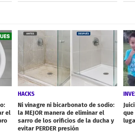
HACKS
INVE
o:
Ni vinagre ni bicarbonato de sodio:
Juic
r el
la MEJOR manera de eliminar el
que 
oro
sarro de los orificios de la ducha y
luga
evitar PERDER presión