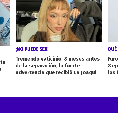
¡NO PUEDE SER!
QUÉ 
Tremendo vaticinio: 8 meses antes
Furo
sta
de la separación, la fuerte
8 ep
o
advertencia que recibió La Joaqui
los 