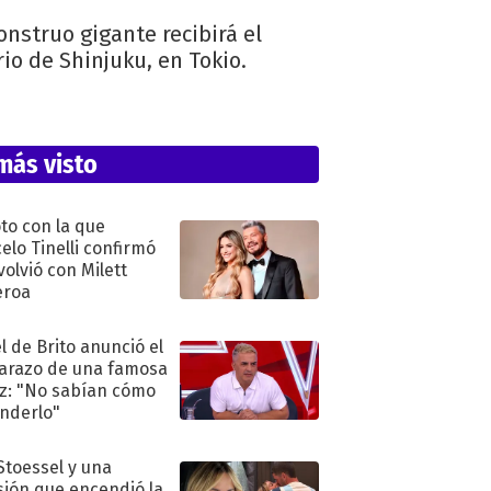
onstruo gigante recibirá el
o de Shinjuku, en Tokio.
más visto
oto con la que
elo Tinelli confirmó
volvió con Milett
eroa
l de Brito anunció el
razo de una famosa
iz: "No sabían cómo
nderlo"
 Stoessel y una
sión que encendió la