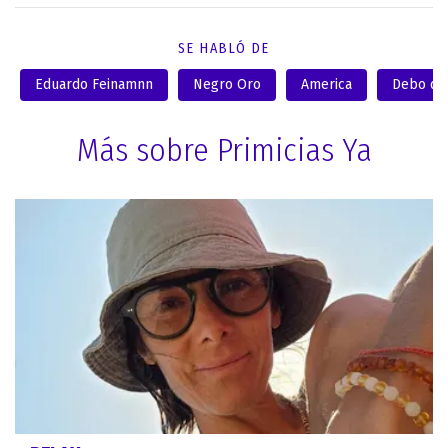
SE HABLÓ DE
Eduardo Feinamnn
Negro Oro
America
Debo dec
Más sobre Primicias Ya