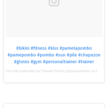
#bikini #fitness #kiss #pamelapombo
#pamepombo #pombo #sun #pile #chapuzon
#glutes #gym #personaltrainer #trainer
Una foto publicada por Pamela Pombo (@pamepombo) el
27 de Ene de 2017 a la(s) 5:00 PST