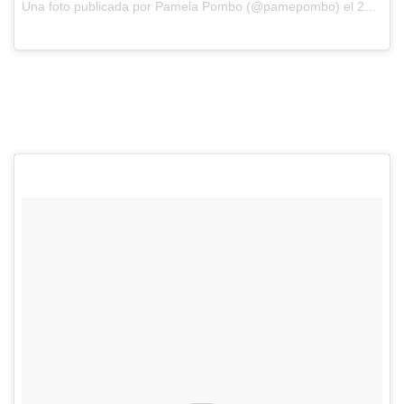
Una foto publicada por Pamela Pombo (@pamepombo) el
27 de Ene de 2017 a la(s) 5:12 PST