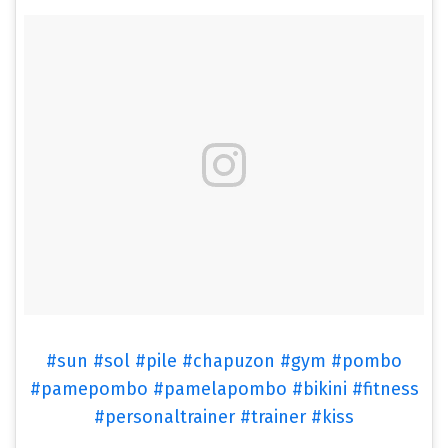
#sun #sol #pile #chapuzon #gym #pombo
#pamepombo #pamelapombo #bikini #fitness
#personaltrainer #trainer #kiss