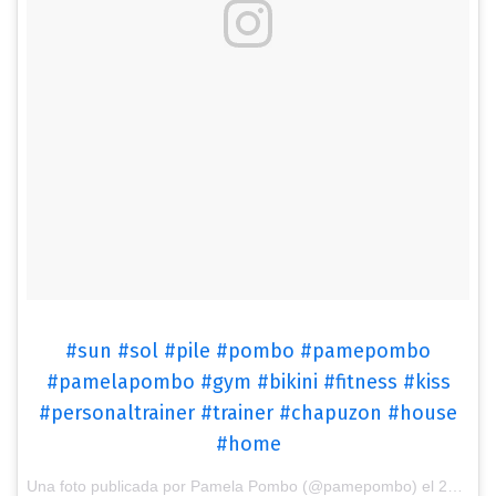
#sun #sol #pile #pombo #pamepombo
#pamelapombo #gym #bikini #fitness #kiss
#personaltrainer #trainer #chapuzon #house
#home
Una foto publicada por Pamela Pombo (@pamepombo) el
27 de Ene de 2017 a la(s) 6:08 PST