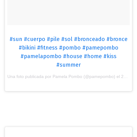
#sun #cuerpo #pile #sol #bronceado #bronce
#bikini #fitness #pombo #pamepombo
#pamelapombo #house #home #kiss
#summer
Una foto publicada por Pamela Pombo (@pamepombo) el
27 de Ene de 2017 a la(s) 3:01 PST