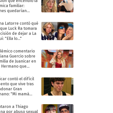
sión que encendió la
mica familiar:
nes quedarían
ra de su boda
na Latorre contó qué
 que Luck Ra tomara
ecisión de dejar a La
i: "Ella lo..."
olémico comentario
liana Guercio sobre
amilia de Juanicar en
n Hermano que
tó la furia en redes
car contó el difícil
nto que vive tras
ndonar Gran
mano: "Mi mamá
ió..."
taron a Thiago
na por abuso sexual