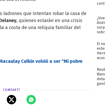
cont
s ladrones que intentan robar la casa de
¿Vue
Delaney
, quienes estarán en una crisis
Andr
lla a costa de una reliquia familiar del
sorp
sobr
regr
El n
exte
Herm
acus
 Macaulay Culkin volvió a ser "Mi pobre
Pinc
"Tra
Revé
Wand
detal
ganó
próx
COMPARTÍ