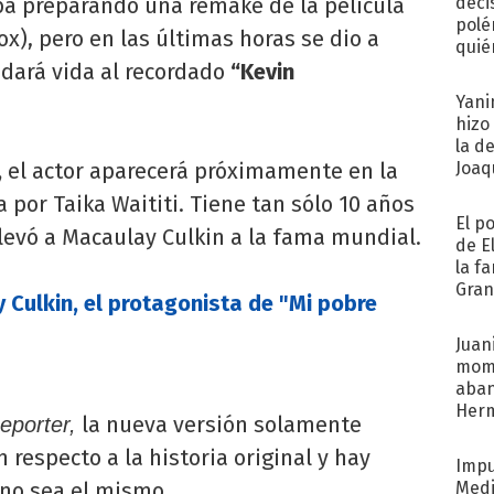
a preparando una remake de la película
deci
polé
x), pero en las últimas horas se dio a
quié
 dará vida al recordado
“Kevin
afue
Yani
hizo
la d
,
el actor aparecerá próximamente en la
Joaqu
 por Taika Waititi. Tiene tan sólo 10 años
El p
llevó a Macaulay Culkin a la fama mundial.
de E
la f
Gra
 Culkin, el protagonista de "Mi pobre
desa
Juani
mome
aba
Her
la nueva versión solamente
eporter,
recib
respecto a la historia original y hay
Impu
 no sea el mismo.
Medi