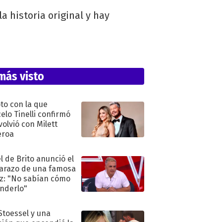
 historia original y hay
más visto
oto con la que
elo Tinelli confirmó
volvió con Milett
eroa
l de Brito anunció el
razo de una famosa
iz: "No sabían cómo
nderlo"
 Stoessel y una