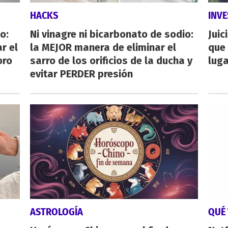
HACKS
INVE
o:
Ni vinagre ni bicarbonato de sodio:
Juic
r el
la MEJOR manera de eliminar el
que 
oro
sarro de los orificios de la ducha y
luga
evitar PERDER presión
ASTROLOGÍA
QUÉ 