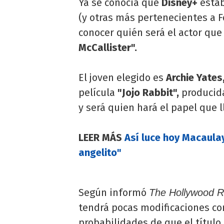
Ya se conocía que
Disney+
estab
(y otras más pertenecientes a Fo
conocer quién será el actor que
McCallister".
El joven elegido es
Archie Yates
película
"Jojo Rabbit",
producida
y será quien hará el papel que 
LEER MÁS
Así luce hoy Macaulay
angelito"
Según informó
The Hollywood R
tendrá pocas modificaciones con 
probabilidades de que el título