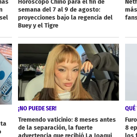
nas
Horóscopo Chino para el fin de
Netf
n
semana del 7 al 9 de agosto:
más 
sel
proyecciones bajo la regencia del
fan
Buey y el Tigre
¡NO PUEDE SER!
QUÉ 
Tremendo vaticinio: 8 meses antes
Furo
sta
de la separación, la fuerte
8 ep
o
advertencia que recibió La Joaqui
los 