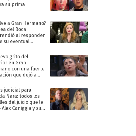
ra su prima
lve a Gran Hermano?
ea del Boca
rendió al responder
e su eventual
eso al reality
uevo grito del
rior en Gran
ano con una fuerte
ación que dejó a
oya en shock:
idora"
s judicial para
a Nara: todos los
les del juicio que le
 Alex Caniggia y sus
imos pasos