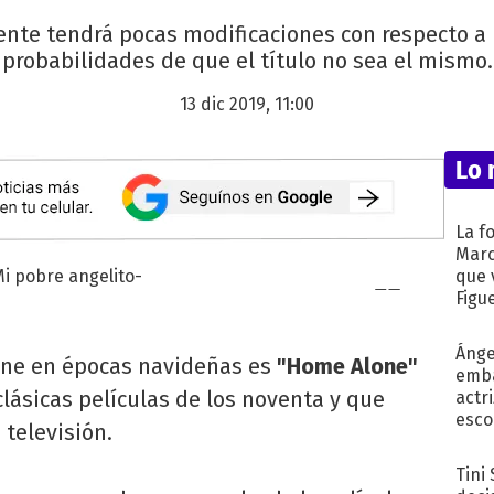
nte tendrá pocas modificaciones con respecto a la
probabilidades de que el título no sea el mismo.
13 dic 2019, 11:00
Lo 
La f
Marc
que 
Figu
Ánge
cine en épocas navideñas es
"Home Alone"
emba
 clásicas películas de los noventa y que
actr
esco
 televisión.
Tini