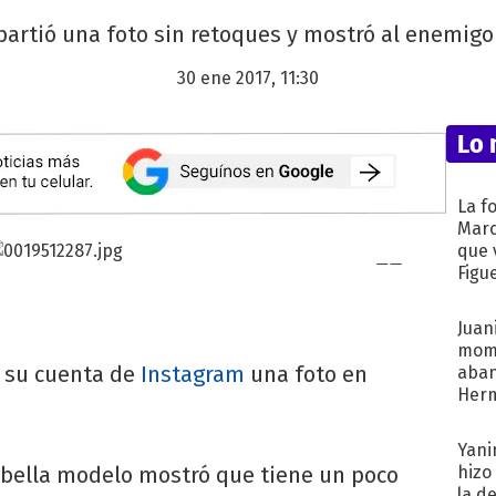
artió una foto sin retoques y mostró al enemigo
30 ene 2017, 11:30
Lo 
La f
Marc
que 
Figu
Juani
mome
n su cuenta de
Instagram
una foto en
aba
Her
recib
Yani
la bella modelo mostró que tiene un poco
hizo
la d