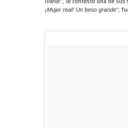
le contestó una de sus 
Ivana!",
fue
¡Mujer real! Un beso grande",