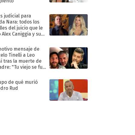
piento"
s judicial para
a Nara: todos los
les del juicio que le
 Alex Caniggia y sus
imos pasos
motivo mensaje de
elo Tinelli a Leo
i tras la muerte de
adre: "Tu viejo se fue
."
upo de qué murió
dro Rud