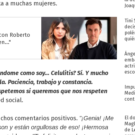
cta a muchas mujeres.
Joaqu
Tini
deci
polé
 con Roberto
quié
n..."
afue
Ánge
emba
actr
esco
dome como soy... Celulitis? Sí. Y mucho
a. Paciencia, trabajo y constancia.
Impu
petemos si queremos que nos respeten
Medi
cont
d social.
muchos comentarios positivos.
El d
"¡Genia! ¡Me
Magl
on y están orgullosas de eso! ¡Hermosa
de L