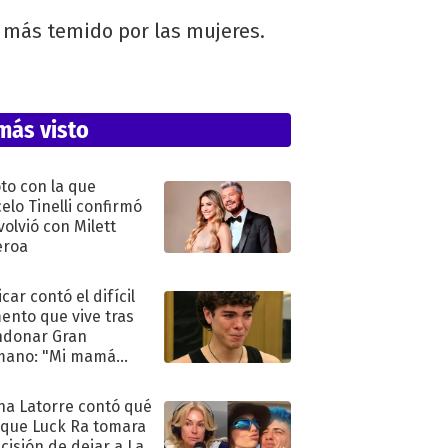
 más temido por las mujeres.
más visto
oto con la que
elo Tinelli confirmó
volvió con Milett
eroa
car contó el difícil
nto que vive tras
ndonar Gran
mano: "Mi mamá
ió..."
na Latorre contó qué
 que Luck Ra tomara
ecisión de dejar a La