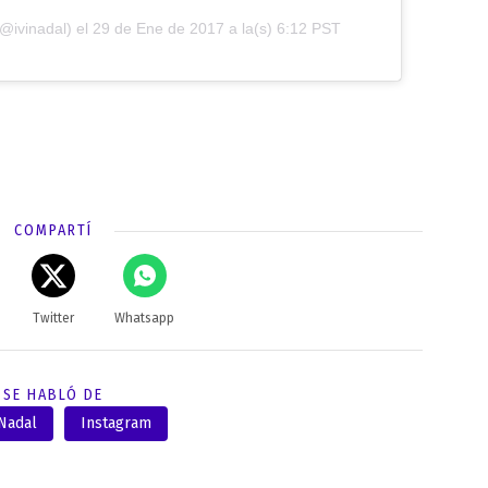
@ivinadal) el
29 de Ene de 2017 a la(s) 6:12 PST
COMPARTÍ
Twitter
Whatsapp
SE HABLÓ DE
Nadal
Instagram