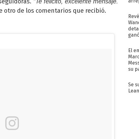
seguidoras.
arre
"Te felicito, excelente mensaje.
 otro de los comentarios que recibió.
Revé
Wand
detal
ganó
próx
El e
Marc
Mess
su p
con..
Se s
Lean