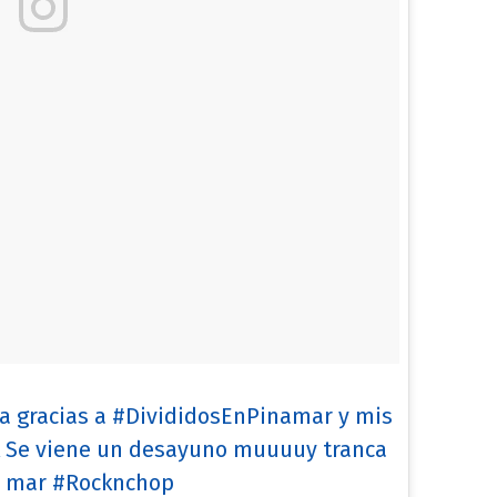
 gracias a #DivididosEnPinamar y mis
 Se viene un desayuno muuuuy tranca
l mar #Rocknchop