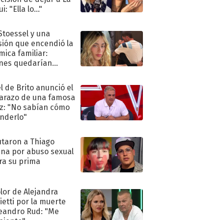
i: "Ella lo..."
 Stoessel y una
sión que encendió la
mica familiar:
nes quedarían
ra de su boda
l de Brito anunció el
razo de una famosa
iz: "No sabían cómo
nderlo"
taron a Thiago
na por abuso sexual
ra su prima
olor de Alejandra
ietti por la muerte
eandro Rud: "Me