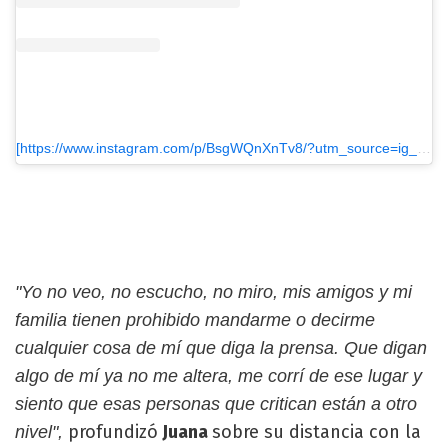
[https://www.instagram.com/p/BsgWQnXnTv8/?utm_source=ig_embed&utm_medium=loading]Una publicación compartida de Juana Viale (@juanavialeoficial)
"Yo no veo, no escucho, no miro, mis amigos y mi
familia tienen prohibido mandarme o decirme
cualquier cosa de mí que diga la prensa. Que digan
algo de mí ya no me altera, me corrí de ese lugar y
siento que esas personas que critican están a otro
profundizó
Juana
sobre su distancia con la
nivel",