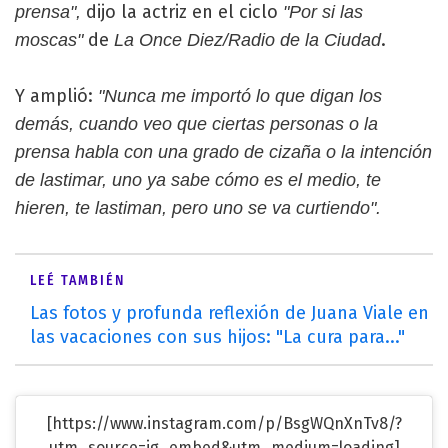
dijo la actriz en el ciclo
prensa",
"Por si las
de
.
moscas"
La Once Diez/Radio de la Ciudad
Y amplió:
"Nunca me importó lo que digan los
demás, cuando veo que ciertas personas o la
prensa habla con una grado de cizaña o la intención
de lastimar, uno ya sabe cómo es el medio, te
hieren, te lastiman, pero uno se va curtiendo".
LEÉ TAMBIÉN
Las fotos y profunda reflexión de Juana Viale en
las vacaciones con sus hijos: "La cura para..."
[https://www.instagram.com/p/BsgWQnXnTv8/?
utm_source=ig_embed&utm_medium=loading]