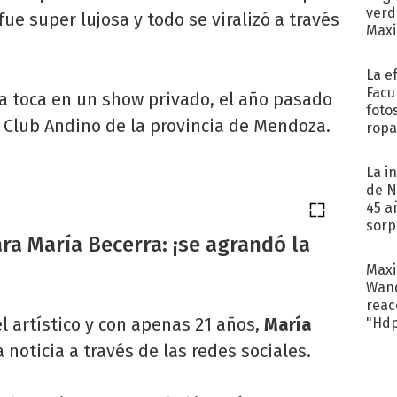
verd
fue super lujosa y todo se viralizó a través
Maxi
La e
Facu
a toca en un show privado, el año pasado
foto
l Club Andino de la provincia de Mendoza.
ropa
La i
de N
45 a
sorp
ra María Becerra: ¡se agrandó la
náuse
Maxi
Wand
reacc
l artístico y con apenas 21 años,
María
"Hd
oticia a través de las redes sociales.