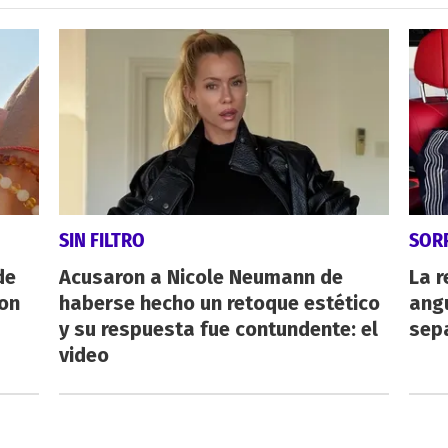
SIN FILTRO
SOR
de
Acusaron a Nicole Neumann de
La r
con
haberse hecho un retoque estético
angu
y su respuesta fue contundente: el
sepa
video