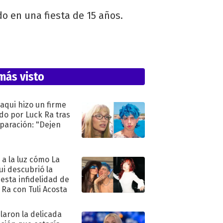
o en una fiesta de 15 años.
más visto
oaqui hizo un firme
do por Luck Ra tras
eparación: "Dejen
"
ó a la luz cómo La
ui descubrió la
esta infidelidad de
 Ra con Tuli Acosta
laron la delicada