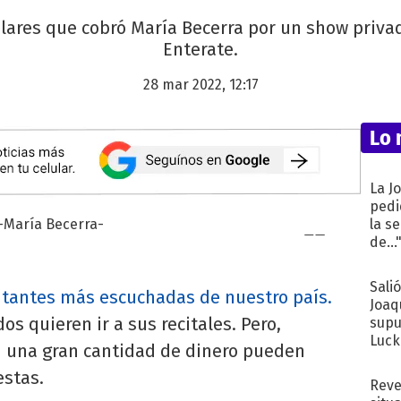
ólares que cobró María Becerra por un show privad
Enterate.
28 mar 2022, 12:17
Lo 
La J
pedi
la s
de...
Sali
tantes más escuchadas de nuestro país.
Joaq
os quieren ir a sus recitales. Pero,
supu
Luck
una gran cantidad de dinero pueden
estas.
Reve