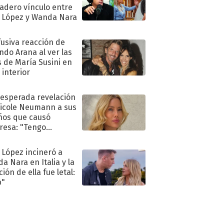
adero vínculo entre
 López y Wanda Nara
fusiva reacción de
ndo Arana al ver las
s de María Susini en
 interior
nesperada revelación
icole Neumann a sus
ños que causó
resa: "Tengo
as y..."
 López incineró a
a Nara en Italia y la
ión de ella fue letal:
p"