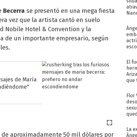
situ
atra
ue
Becerra
se presentó en una mega fiesta
Nann
ra vez que la artista cantó en suelo
de...
nd Nobile Hotel & Convention y la
Ánge
emba
ija de un importante empresario, según
actr
les.
esco
El f
herm
Ariz
sajes de María
que 
ondiéndome"
Moya
Flor
deso
sexu
qued
La e
 de aproximadamente 50 mil dólares por
Ánge