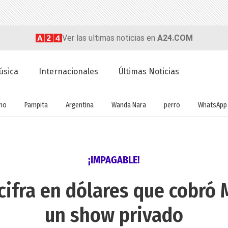
Ver las ultimas noticias en
A24.COM
úsica
Internacionales
Últimas Noticias
no
Pampita
Argentina
Wanda Nara
perro
WhatsApp
¡IMPAGABLE!
cifra en dólares que cobró 
un show privado