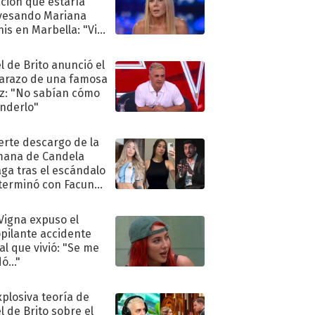
ación que estaría
vesando Mariana
is en Marbella: "Vive
"
l de Brito anunció el
razo de una famosa
iz: "No sabían cómo
nderlo"
uerte descargo de la
ana de Candela
aga tras el escándalo
terminó con Facundo
no detenido
 Vigna expuso el
pilante accidente
al que vivió: "Se me
ó..."
xplosiva teoría de
l de Brito sobre el