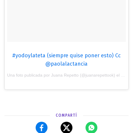
#yodoylateta (siempre quise poner esto) Cc
@paolalactancia
Una foto publicada por Juana Repetto (@juanarepettook) el
26 de 
COMPARTÍ