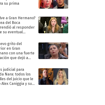
ra su prima
lve a Gran Hermano?
ea del Boca
rendió al responder
e su eventual
eso al reality
uevo grito del
rior en Gran
ano con una fuerte
ación que dejó a
oya en shock:
idora"
s judicial para
a Nara: todos los
les del juicio que le
 Alex Caniggia y sus
imos pasos