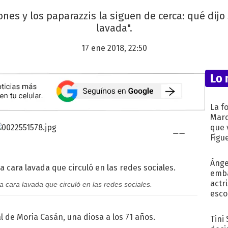
ones y los paparazzis la siguen de cerca: qué dijo 
lavada".
17 ene 2018, 22:50
Lo 
La f
Marc
que 
Figu
Ánge
emba
actr
 a cara lavada que circuló en las redes sociales.
esco
Tini