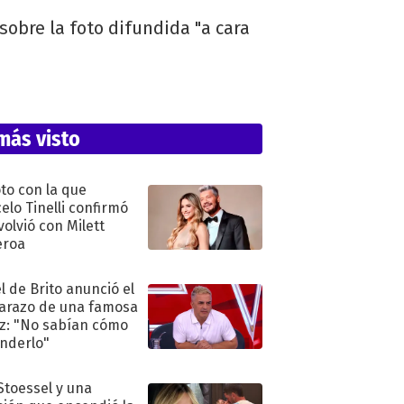
sobre la foto difundida "a cara
más visto
oto con la que
elo Tinelli confirmó
volvió con Milett
eroa
l de Brito anunció el
razo de una famosa
iz: "No sabían cómo
nderlo"
 Stoessel y una