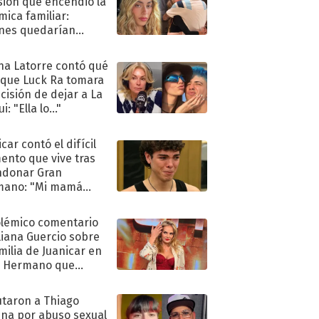
sión que encendió la
mica familiar:
nes quedarían
ra de su boda
na Latorre contó qué
 que Luck Ra tomara
ecisión de dejar a La
i: "Ella lo..."
car contó el difícil
nto que vive tras
ndonar Gran
mano: "Mi mamá
ió..."
olémico comentario
liana Guercio sobre
amilia de Juanicar en
n Hermano que
tó la furia en redes
taron a Thiago
na por abuso sexual