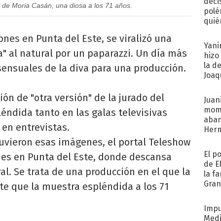
deci
 de Moria Casán, una diosa a los 71 años.
polé
quié
afue
ones en Punta del Este, se viralizó una
Yani
" al natural por un paparazzi. Un día más
hizo
la d
sensuales de la diva para una producción.
Joaqu
ión de "otra versión" de la jurado del
Juani
mome
léndida tanto en las galas televisivas
aba
 en entrevistas.
Her
recib
tuvieron esas imágenes, el portal Teleshow
El p
ies en Punta del Este, donde descansa
de E
l. Se trata de una producción en el que la
la f
Gra
te que la muestra espléndida a los 71
desa
Impu
Medi