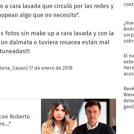
cont
to a cara lavada que circuló por las redes y
hopean algo que no necesito".
¿Vue
Andr
s fotos sin make up a cara lavada y con la
sorp
sobr
 un dalmata o tuviera rosacea están mal
regr
tuneadas!!!
El n
exte
Herm
Moria_Casan)
17 de enero de 2018
acus
Pinc
"Tra
Revé
Wand
detal
ganó
próx
 con Roberto
n..."