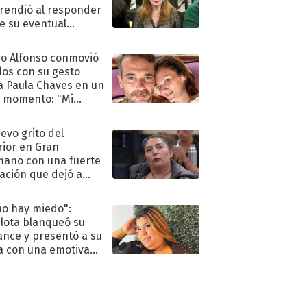
rendió al responder
e su eventual
eso al reality
o Alfonso conmovió
dos con su gesto
a Paula Chaves en un
 momento: "Mi
mpañante
péutico"
uevo grito del
rior en Gran
ano con una fuerte
ación que dejó a
oya en shock:
idora"
no hay miedo":
lota blanqueó su
nce y presentó a su
a con una emotiva
aración de amor