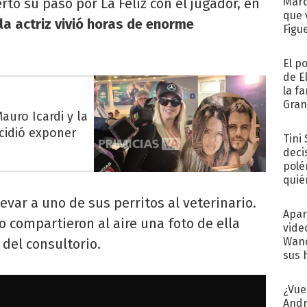
tó su paso por La Feliz con el jugador, en
Marc
que 
la actriz vivió horas de enorme
Figu
El p
de E
la f
Gra
auro Icardi y la
desa
cidió exponer
Tini
deci
polé
quié
afue
evar a uno de sus perritos al veterinario.
Apar
o compartieron al aire una foto de ella
vide
Wand
del consultorio.
sus 
¿Vue
Andr