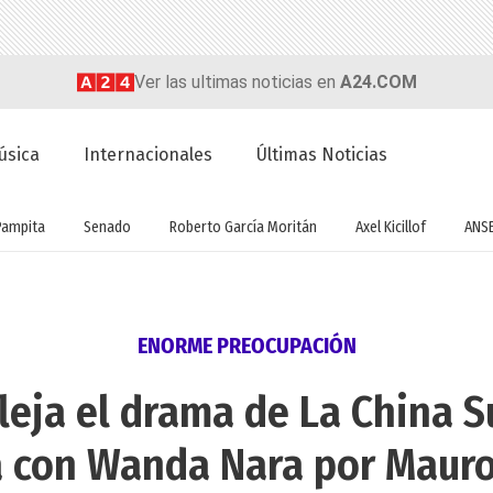
Ver las ultimas noticias en
A24.COM
úsica
Internacionales
Últimas Noticias
Pampita
Senado
Roberto García Moritán
Axel Kicillof
ANS
ENORME PREOCUPACIÓN
fleja el drama de La China S
 con Wanda Nara por Mauro