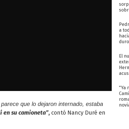
sorp
sobr
regr
Pedr
a to
haci
duro
aco
tera
El n
exte
Herm
acus
Pinc
"Tra
"Ya 
Cami
roma
y parece que lo dejaron internado, estaba
novi
decl
di en su camioneta”
,
contó Nancy Duré en