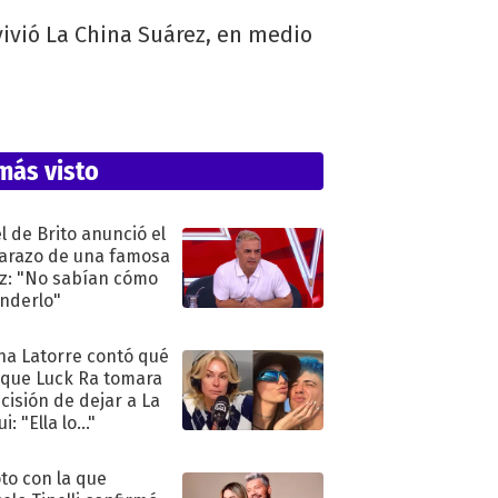
ivió La China Suárez, en medio
más visto
l de Brito anunció el
razo de una famosa
iz: "No sabían cómo
nderlo"
na Latorre contó qué
 que Luck Ra tomara
ecisión de dejar a La
i: "Ella lo..."
oto con la que