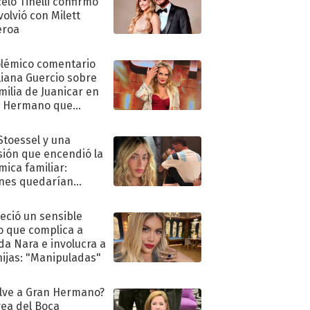
elo Tinelli confirmó
volvió con Milett
eroa
olémico comentario
liana Guercio sobre
amilia de Juanicar en
n Hermano que
tó la furia en redes
 Stoessel y una
sión que encendió la
mica familiar:
nes quedarían
ra de su boda
eció un sensible
o que complica a
a Nara e involucra a
hijas: "Manipuladas"
lve a Gran Hermano?
ea del Boca