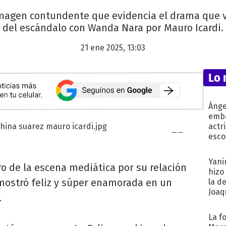
magen contundente que evidencia el drama que v
del escándalo con Wanda Nara por Mauro Icardi.
21 ene 2025, 13:03
Lo 
Ánge
emba
actr
esco
Yani
ro de la escena mediática por su relación
hizo
 mostró feliz y súper enamorada en un
la d
Joaqu
.
La f