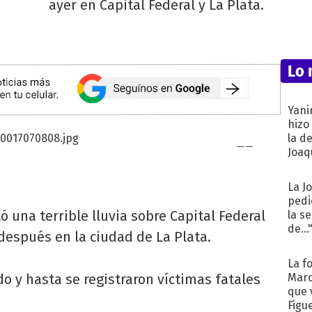
ayer en Capital Federal y La Plata.
Lo 
Yani
hizo
la d
Joaqu
La J
pedi
 una terrible lluvia sobre Capital Federal
la s
de...
después en la ciudad de La Plata.
La f
o y hasta se registraron víctimas fatales
Marc
que 
Figu