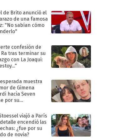
l de Brito anunció el
razo de una famosa
iz: "No sabían cómo
nderlo"
uerte confesión de
 Ra tras terminar su
azgo con La Joaqui:
stoy..."
nesperada muestra
mor de Gimena
rdi hacia Seven
e por su
pleaños
Stoessel viajó a París
 detalle encendió las
echas: ¿fue por su
ido de novia?