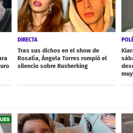
DIRECTA
POL
Tras sus dichos en el show de
Kiar
ara
Rosalía, Ángela Torres rompió el
sába
auro
silencio sobre Rusherking
desc
muy