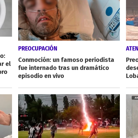
PREOCUPACIÓN
ATE
o:
Conmoción: un famoso periodista
Preo
r el
fue internado tras un dramático
des
oro
episodio en vivo
Lob