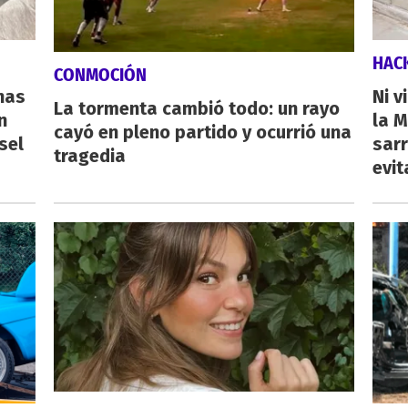
HAC
CONMOCIÓN
nas
Ni v
La tormenta cambió todo: un rayo
n
la M
cayó en pleno partido y ocurrió una
sel
sarr
tragedia
evit