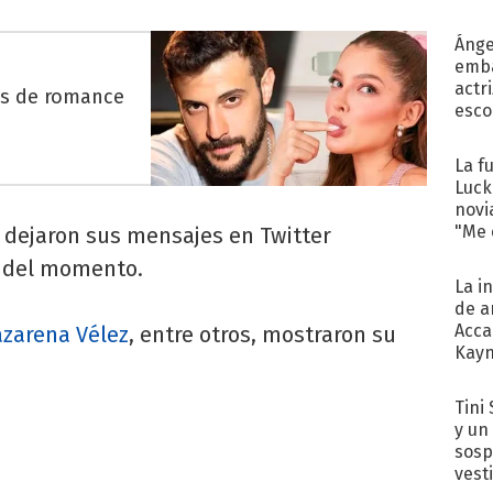
Ánge
emba
actr
es de romance
esco
La f
Luck
novi
"Me e
s dejaron sus mensajes en Twitter
a del momento.
La i
de a
Acca
zarena Vélez
, entre otros, mostraron su
Kayn
cum
Tini 
y un
sosp
vest