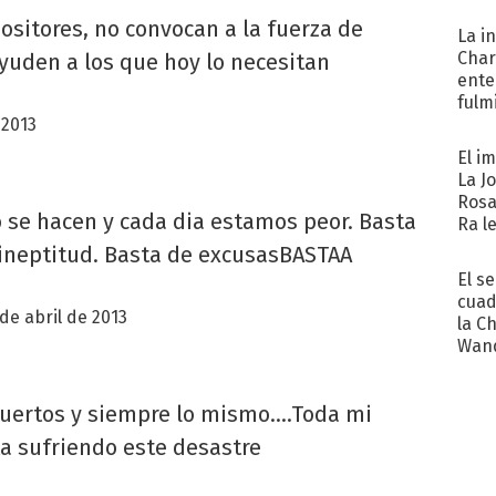
opositores, no convocan a la fuerza de
La i
Char
yuden a los que hoy lo necesitan
ente
fulm
 2013
Her
El i
La J
Rosa
o se hacen y cada dia estamos peor. Basta
Ra l
 ineptitud. Basta de excusasBASTAA
El s
cuad
 de abril de 2013
la C
Wand
exp
uertos y siempre lo mismo....Toda mi
ta sufriendo este desastre