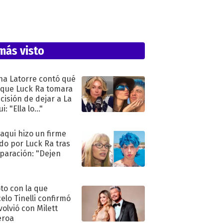
más visto
na Latorre contó qué
 que Luck Ra tomara
ecisión de dejar a La
i: "Ella lo..."
oaqui hizo un firme
do por Luck Ra tras
eparación: "Dejen
"
oto con la que
elo Tinelli confirmó
volvió con Milett
eroa