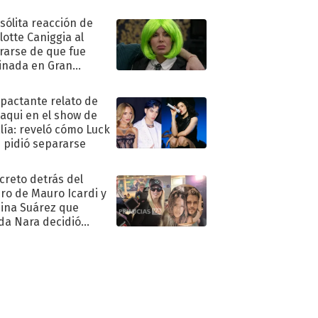
nsólita reacción de
lotte Caniggia al
rarse de que fue
inada en Gran
mano
mpactante relato de
oaqui en el show de
lía: reveló cómo Luck
e pidió separarse
ecreto detrás del
ro de Mauro Icardi y
hina Suárez que
a Nara decidió
oner