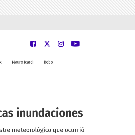
x
Mauro Icardi
Robo
icas inundaciones
stre meteorológico que ocurrió