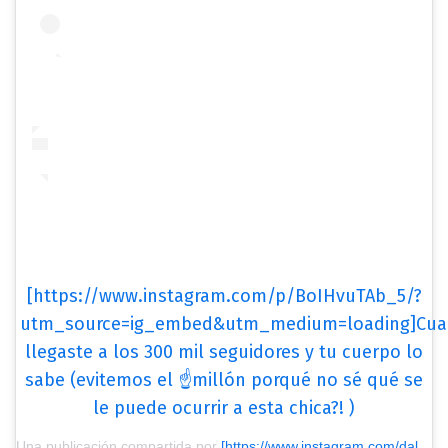
[https://www.instagram.com/p/BoIHvuTAb_5/?
utm_source=ig_embed&utm_medium=loading]Cu
llegaste a los 300 mil seguidores y tu cuerpo lo
sabe (evitemos el ☝️millón porqué no sé qué se
le puede ocurrir a esta chica?! )
Una publicación compartida por
[https://www.instagram.com/dallysferreira/?utm_source=ig_embed&utm_medium=loading] Dallys Ferreira