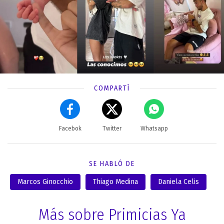
COMPARTÍ
Facebok
Twitter
Whatsapp
SE HABLÓ DE
Marcos Ginocchio
Thiago Medina
Daniela Celis
Más sobre Primicias Ya