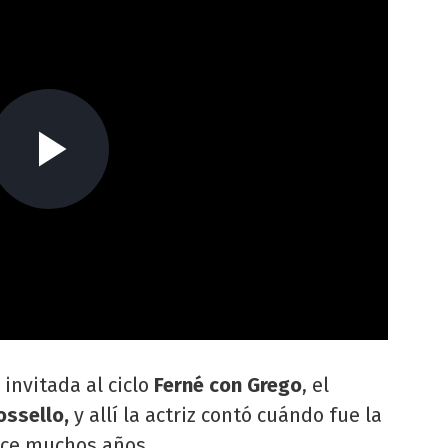
invitada al ciclo
Ferné con Grego
, el
ossello,
y allí la actriz contó cuándo fue la
ace muchos años.