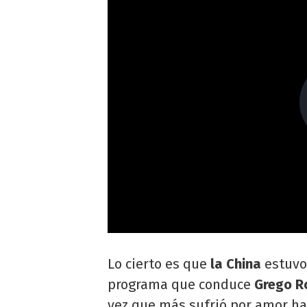
Lo cierto es que
la China
estuvo 
programa que conduce
Grego R
vez que más sufrió por amor h