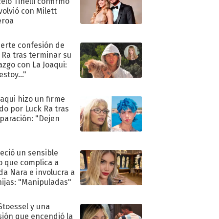
elo Tinelli confirmó
volvió con Milett
eroa
uerte confesión de
 Ra tras terminar su
azgo con La Joaqui:
stoy..."
oaqui hizo un firme
do por Luck Ra tras
eparación: "Dejen
"
eció un sensible
o que complica a
a Nara e involucra a
hijas: "Manipuladas"
 Stoessel y una
sión que encendió la