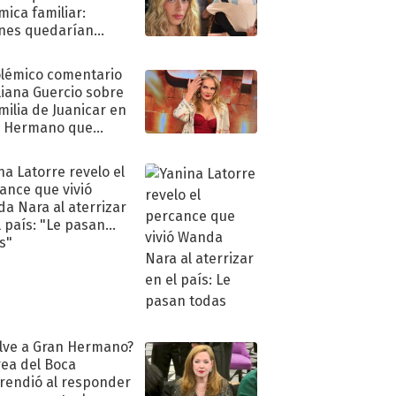
mica familiar:
nes quedarían
ra de su boda
olémico comentario
liana Guercio sobre
amilia de Juanicar en
n Hermano que
tó la furia en redes
na Latorre revelo el
ance que vivió
a Nara al aterrizar
l país: "Le pasan
s"
lve a Gran Hermano?
ea del Boca
rendió al responder