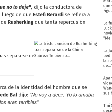
Marc
que 
ue no lo deje"
dijo la conductora de
,
Figu
, luego de que
Estefi Berardi
se refiera a
a de
Rusherking
que tanta repercusión
La f
Luck
novi
"Me e
La J
tras separarse de
pedi
la s
de...
Apar
vide
rca de la identidad del hombre que se
Wand
sus 
Fede Bal
dijo:
"No voy a decir. Yo lo amaba
os eran terribles".
Tini
deci