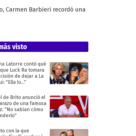
o, Carmen Barbieri recordó una
más visto
na Latorre contó qué
 que Luck Ra tomara
ecisión de dejar a La
i: "Ella lo..."
l de Brito anunció el
razo de una famosa
iz: "No sabían cómo
nderlo"
oto con la que