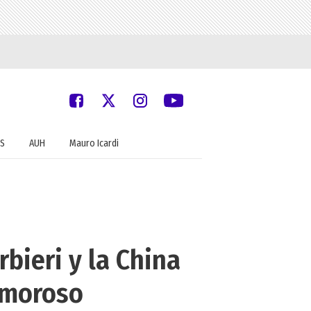
S
AUH
Mauro Icardi
bieri y la China
amoroso