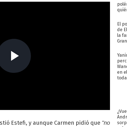
polé
quié
afue
El p
de E
la f
Gra
desa
Yani
perc
Wand
en e
toda
¿Vue
Andr
sistió Estefi, y aunque Carmen pidió que
"no
sorp