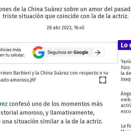
iones de la China Suárez sobre un amor del pasad
triste situación que coincide con la de la actriz.
28 abr 2023, 16:45
Lo 
Yani
hizo
la d
Joaqu
Ánge
emba
rez
confesó uno de los momentos más
actr
esco
historial amoroso, y llamativamente,
una situación similar a la de la actriz.
La f