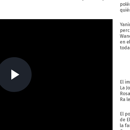
polé
quié
afue
Yani
perc
Wand
en e
toda
El i
La J
Rosa
Ra l
El p
de E
la f