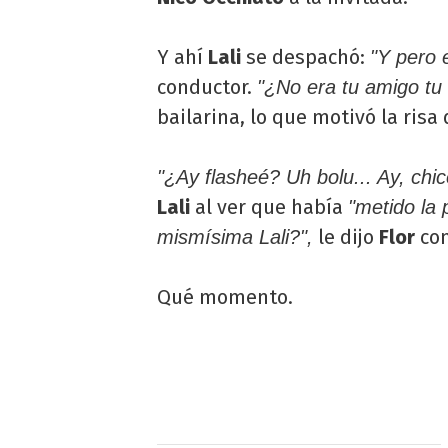
Y ahí
Lali
se despachó:
"Y pero e
conductor.
"¿No era tu amigo tu 
bailarina, lo que motivó la risa
"¿Ay flasheé? Uh bolu... Ay, chi
Lali
al ver que había
"metido la 
le dijo
Flor
con
mismísima Lali?",
Qué momento.