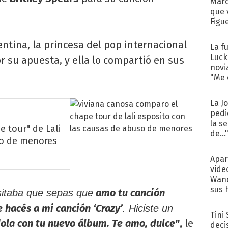
Marc
que 
Figu
entina, la princesa del pop internacional
La f
Luck
por su apuesta, y ella lo compartió en sus
novi
"Me e
La J
pedi
la s
 tour" de Lali
de...
so de menores
Apar
vide
Wand
sus 
amo tu canción
sitaba que sepas que
 hacés a mi canción ‘Crazy’
. Hiciste un
Tini
ola con tu nuevo álbum. Te amo, dulce"
,
le
deci