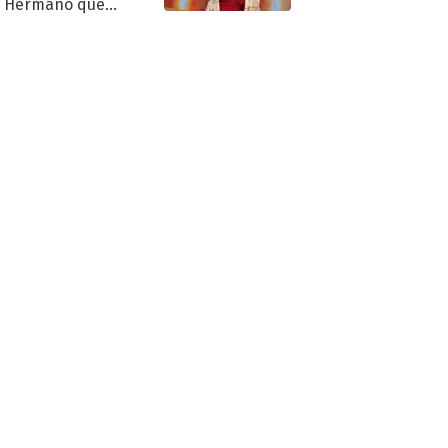
n Hermano que
tó la furia en redes