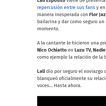
Lali Espósito
viene de presenta
repercusión entre sus fans
y en 
manera inesperada con
Flor Ja
bailarina y dar como seguro un
momento.
A la cantante le hicieron una p
Nico Ochiatto
en
Luzu TV, Nadi
como ejemplo la relación de la 
Lali
dio por seguro el noviazgo 
blanqueó oficialmente su relac
voces... Hasta ahora.