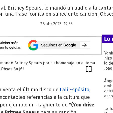
al, Britney Spears, le mandó un audio a la cantan
 una frase icónica en su reciente canción, Obses
28 abr 2023, 19:55
Lo 
Yani
hizo
la d
Joaqu
Ánge
emba
a venta el último disco de
Lali Espósito,
actr
esco
 incontables referencias a la cultura que
 por ejemplo un fragmento de
"(You drive
La f
de
Britney Spears
para su canción