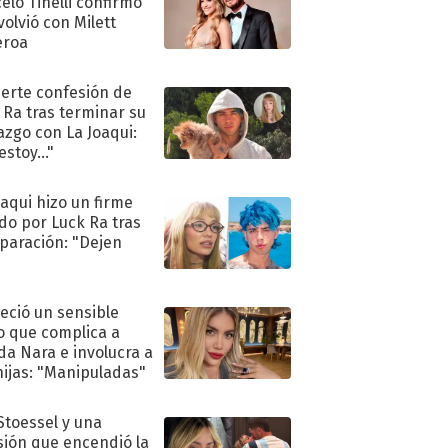
elo Tinelli confirmó
volvió con Milett
eroa
uerte confesión de
 Ra tras terminar su
azgo con La Joaqui:
stoy..."
oaqui hizo un firme
do por Luck Ra tras
eparación: "Dejen
"
eció un sensible
o que complica a
a Nara e involucra a
hijas: "Manipuladas"
 Stoessel y una
sión que encendió la