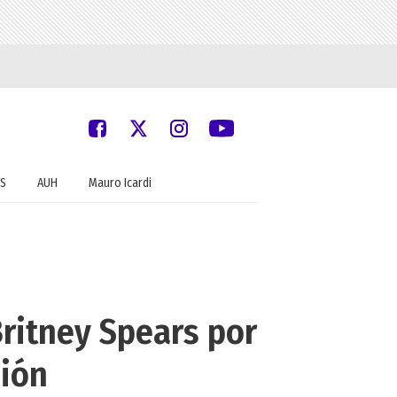
S
AUH
Mauro Icardi
Britney Spears por
sión