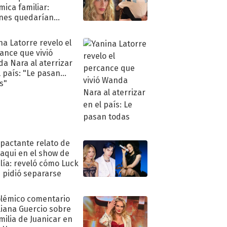
mica familiar:
nes quedarían
ra de su boda
na Latorre revelo el
ance que vivió
a Nara al aterrizar
l país: "Le pasan
s"
mpactante relato de
oaqui en el show de
lía: reveló cómo Luck
e pidió separarse
olémico comentario
liana Guercio sobre
amilia de Juanicar en