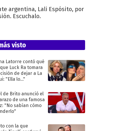
te argentina, Lali Espósito, por
ión. Escuchalo.
más visto
na Latorre contó qué
 que Luck Ra tomara
ecisión de dejar a La
i: "Ella lo..."
l de Brito anunció el
razo de una famosa
iz: "No sabían cómo
nderlo"
oto con la que