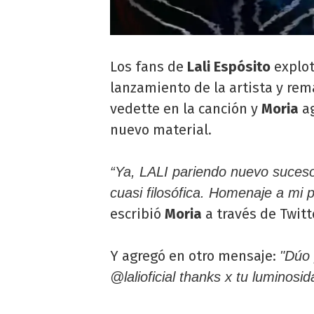
Los fans de
Lali Espósito
explot
lanzamiento de la artista y rema
vedette en la canción y
Moria
ag
nuevo material.
“Ya, LALI pariendo nuevo suceso
cuasi filosófica. Homenaje a mi 
escribió
Moria
a través de Twitt
Y agregó en otro mensaje:
"Dúo 
@lalioficial thanks x tu luminos