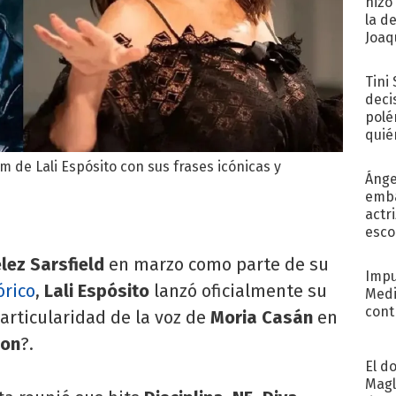
hizo
la d
Joaqu
Tini
deci
polé
quié
afue
 de Lali Espósito con sus frases icónicas y
Ánge
emba
actr
esco
lez Sarsfield
en marzo como parte de su
Impu
órico
,
Lali Espósito
lanzó oficialmente su
Medi
cont
particularidad de la voz de
Moria Casán
en
son
?.
El d
Magl