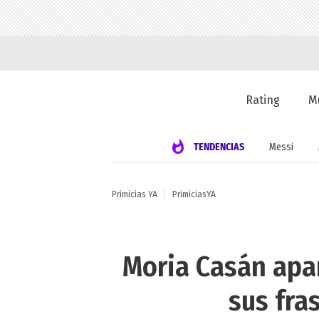
Rating
M
TENDENCIAS
Messi
Primicias YA
PrimiciasYA
Moria Casán apar
sus fra