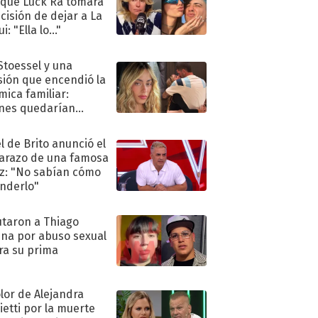
 que Luck Ra tomara
ecisión de dejar a La
i: "Ella lo..."
 Stoessel y una
sión que encendió la
mica familiar:
nes quedarían
ra de su boda
l de Brito anunció el
razo de una famosa
iz: "No sabían cómo
nderlo"
taron a Thiago
na por abuso sexual
ra su prima
olor de Alejandra
ietti por la muerte