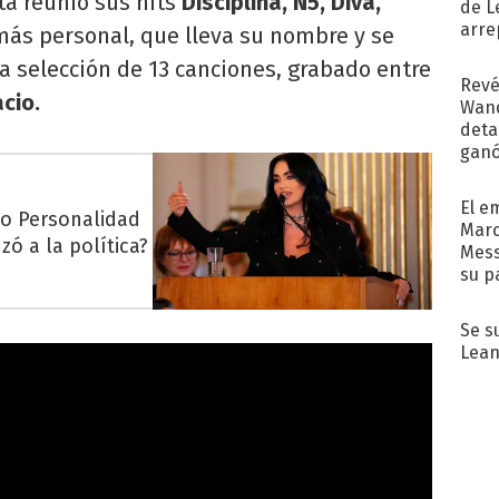
ta reunió sus hits
Disciplina, N5, Diva,
de L
arre
ás personal, que lleva su nombre y se
a selección de 13 canciones, grabado entre
Revé
cio.
Wand
detal
ganó
próx
El e
mo Personalidad
Marc
zó a la política?
Mess
su p
con..
Se s
Lean