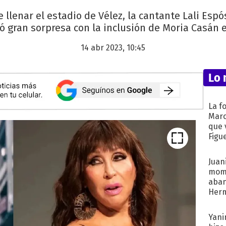
 llenar el estadio de Vélez, la cantante Lali Esp
ó gran sorpresa con la inclusión de Moria Casán 
14 abr 2023, 10:45
Lo 
La f
Marc
que 
Figu
Juani
mome
aba
Her
recib
Yani