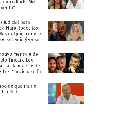
eandro Rud: "Me
piento"
s judicial para
a Nara: todos los
les del juicio que le
 Alex Caniggia y sus
imos pasos
motivo mensaje de
elo Tinelli a Leo
i tras la muerte de
adre: "Tu viejo se fue
."
upo de qué murió
dro Rud