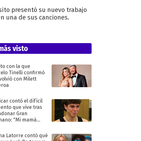
ósito presentó su nuevo trabajo
en una de sus canciones.
más visto
oto con la que
elo Tinelli confirmó
volvió con Milett
eroa
car contó el difícil
nto que vive tras
ndonar Gran
mano: "Mi mamá
ió..."
na Latorre contó qué