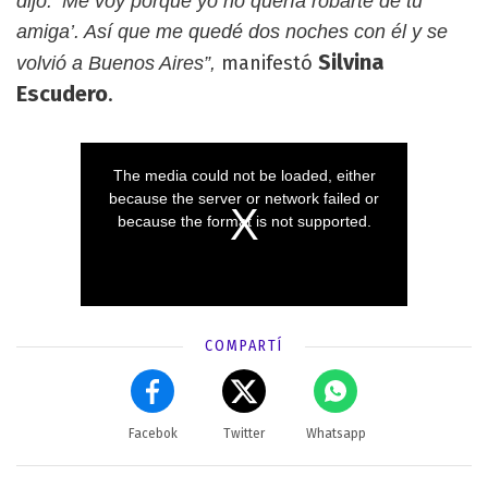
dijo: ‘Me voy porque yo no quería robarte de tu
amiga’. Así que me quedé dos noches con él y se
Silvina
manifestó
volvió a Buenos Aires”,
Escudero
.
COMPARTÍ
Facebok
Twitter
Whatsapp