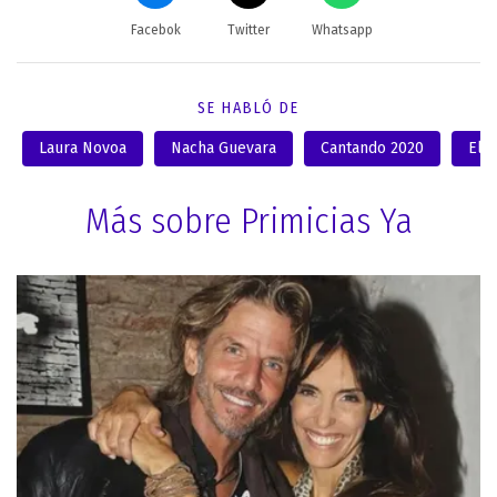
Facebok
Twitter
Whatsapp
SE HABLÓ DE
Laura Novoa
Nacha Guevara
Cantando 2020
El 
Más sobre Primicias Ya