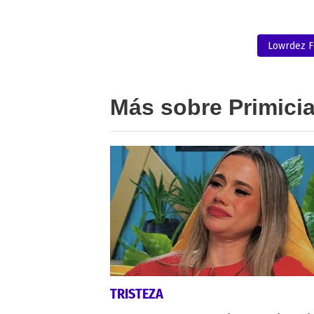
Lowrdez 
Más sobre Primici
TRISTEZA