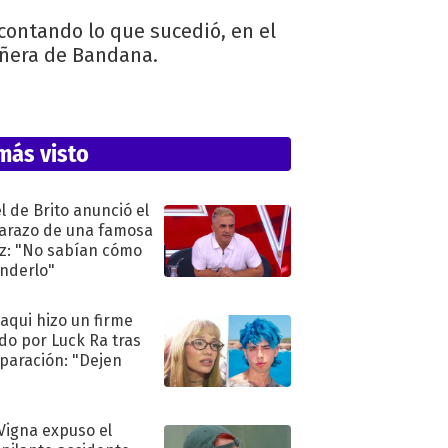
contando lo que sucedió, en el
ñera de Bandana.
más visto
l de Brito anunció el
razo de una famosa
iz: "No sabían cómo
nderlo"
oaqui hizo un firme
do por Luck Ra tras
eparación: "Dejen
"
 Vigna expuso el