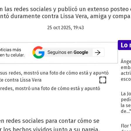
 las redes sociales y publicó un extenso posteo 
ntó duramente contra Lissa Vera, amiga y compa
25 oct 2025, 19:43
Lo 
Ánge
emba
actr
esco
redes, mostró una foto de cómo está y apuntó
La J
pedi
la s
de...
n redes sociales para contar cómo se
Flor
 los hechos vividos junto a su pareja,