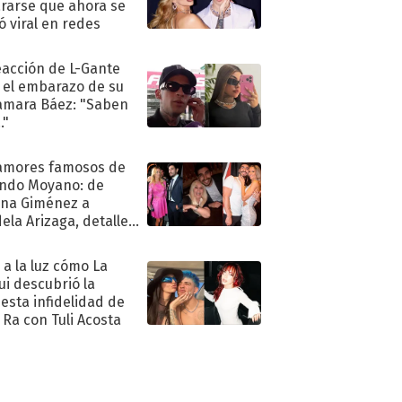
rarse que ahora se
ió viral en redes
eacción de L-Gante
 el embarazo de su
amara Báez: "Saben
."
amores famosos de
ndo Moyano: de
na Giménez a
ela Arizaga, detalles
u pasado
imental
ó a la luz cómo La
ui descubrió la
esta infidelidad de
 Ra con Tuli Acosta