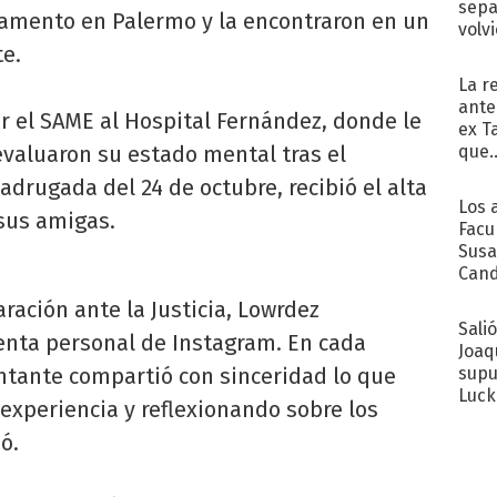
sepa
tamento en Palermo y la encontraron en un
volv
e.
La r
ante
 el SAME al Hospital Fernández, donde le
ex T
que..
evaluaron su estado mental tras el
adrugada del 24 de octubre, recibió el alta
Los 
 sus amigas.
Facu
Susa
Cand
de s
ración ante la Justicia, Lowrdez
sent
Sali
enta personal de Instagram. En cada
Joaq
supu
antante compartió con sinceridad lo que
Luck
 experiencia y reflexionando sobre los
ó.