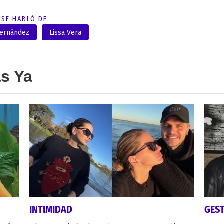
SE HABLÓ DE
Fernández
Lissa Vera
as Ya
INTIMIDAD
GES