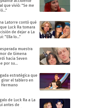
pilante accidente
al que vivió: "Se me
ó..."
na Latorre contó qué
 que Luck Ra tomara
ecisión de dejar a La
i: "Ella lo..."
nesperada muestra
mor de Gimena
rdi hacia Seven
e por su
pleaños
ugada estratégica que
 girar el tablero en
n Hermano
egalo de Luck Ra a La
ui antes de