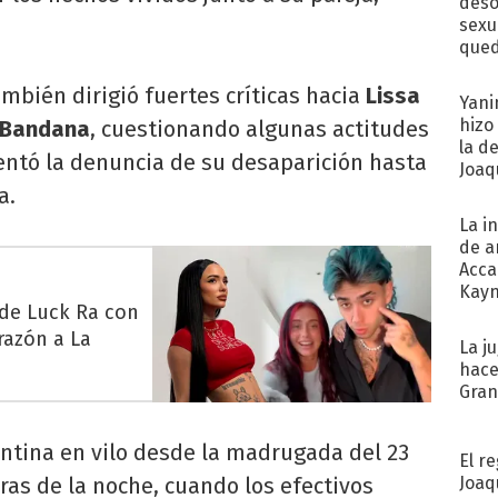
deso
sexu
qued
ambién dirigió fuertes críticas hacia
Lissa
Yani
hizo
Bandana
, cuestionando algunas actitudes
la d
entó la denuncia de su desaparición hasta
Joaqu
a.
La i
de a
Acca
Kayn
 de Luck Ra con
cum
razón a La
La j
hace
Gra
tina en vilo desde la madrugada del 23
El r
Joaq
ras de la noche, cuando los efectivos