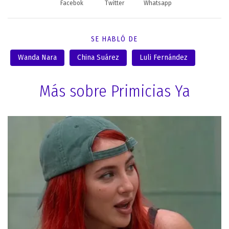
Facebok
Twitter
Whatsapp
SE HABLÓ DE
Wanda Nara
China Suárez
Luli Fernández
Más sobre Primicias Ya