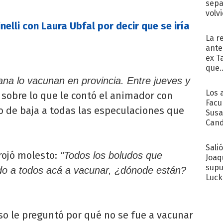
sepa
volv
nelli con Laura Ubfal por decir que se iría
La r
ante
ex T
que..
na lo vacunan en provincia. Entre jueves y
Los 
a sobre lo que le contó el animador con
Facu
o de baja a todas las especulaciones que
Susa
Cand
de s
sent
Sali
rojó molesto:
"Todos los boludos que
Joaq
supu
aído a todos acá a vacunar, ¿dónode están?
Luck
so le preguntó por qué no se fue a vacunar