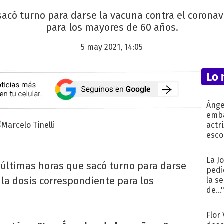
sacó turno para darse la vacuna contra el coronav
para los mayores de 60 años.
5 may 2021, 14:05
Lo 
Ánge
emba
actr
esco
La J
 últimas horas que sacó turno para darse
pedi
 la dosis correspondiente para los
la s
de...
Flor