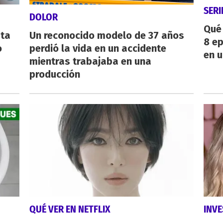
SERI
DOLOR
Qué 
sta
Un reconocido modelo de 37 años
8 ep
o
perdió la vida en un accidente
en u
mientras trabajaba en una
producción
QUÉ VER EN NETFLIX
INVE