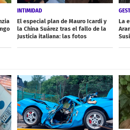
INTIMIDAD
GES
nzia
El especial plan de Mauro Icardi y
La e
engo
la China Suárez tras el fallo de la
Aran
Justicia italiana: las fotos
Susi