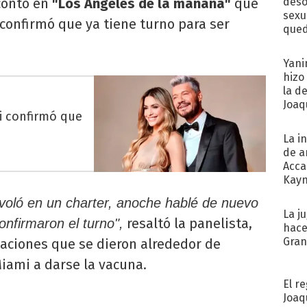
ontó en
"Los Ángeles de la mañana"
que
deso
sexu
 confirmó que ya tiene turno para ser
qued
Yani
hizo
la d
Joaqu
li confirmó que
La i
de a
Acca
Kayn
cum
 voló en un charter, anoche hablé de nuevo
La j
resaltó la panelista,
onfirmaron el turno",
hace
Gra
laciones que se dieron alrededor de
Miami a darse la vacuna.
El r
Joaq