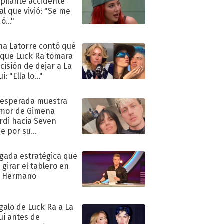
pilante accidente
al que vivió: "Se me
ó..."
na Latorre contó qué
 que Luck Ra tomara
ecisión de dejar a La
i: "Ella lo..."
nesperada muestra
mor de Gimena
rdi hacia Seven
e por su
pleaños
ugada estratégica que
 girar el tablero en
n Hermano
egalo de Luck Ra a La
ui antes de