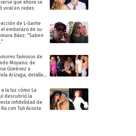
rarse que ahora se
ió viral en redes
eacción de L-Gante
 el embarazo de su
amara Báez: "Saben
."
amores famosos de
ndo Moyano: de
na Giménez a
ela Arizaga, detalles
u pasado
imental
ó a la luz cómo La
ui descubrió la
esta infidelidad de
 Ra con Tuli Acosta