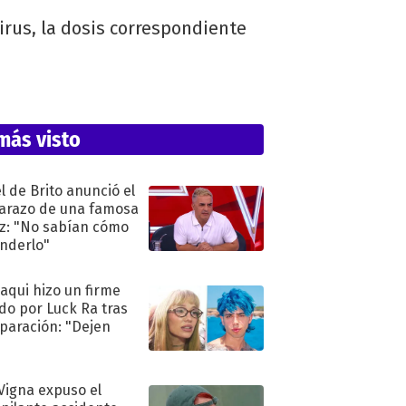
irus, la dosis correspondiente
más visto
l de Brito anunció el
razo de una famosa
iz: "No sabían cómo
nderlo"
oaqui hizo un firme
do por Luck Ra tras
eparación: "Dejen
"
 Vigna expuso el