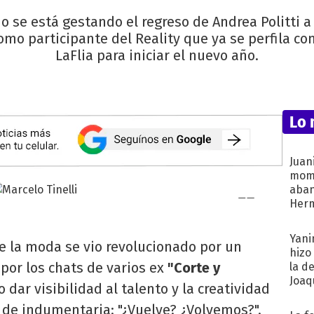
se está gestando el regreso de Andrea Politti a
omo participante del Reality que ya se perfila co
LaFlia para iniciar el nuevo año.
Lo 
Juani
mome
aba
Her
recib
Yani
e la moda se vio revolucionado por un
hizo
por los chats de varios ex
"Corte y
"
la d
Joaqu
dar visibilidad al talento y la creatividad
 de indumentaria: "¿Vuelve? ¿Volvemos?".