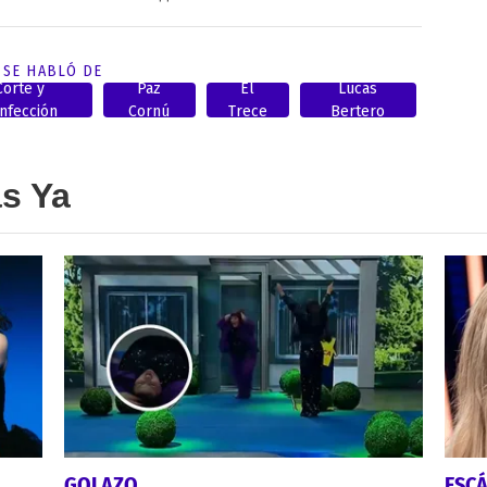
SE HABLÓ DE
Corte y
Paz
El
Lucas
nfección
Cornú
Trece
Bertero
as Ya
GOLAZO
ESC