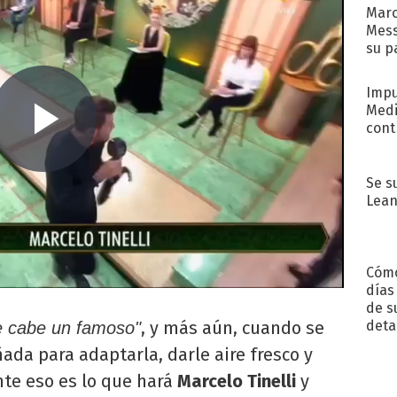
Marc
Mess
su p
con..
Impu
Medi
cont
Se s
Lean
Cómo
días
de s
, y más aún, cuando se
deta
le cabe un famoso"
ñada para adaptarla, darle aire fresco y
nte eso es lo que hará
Marcelo Tinelli
y