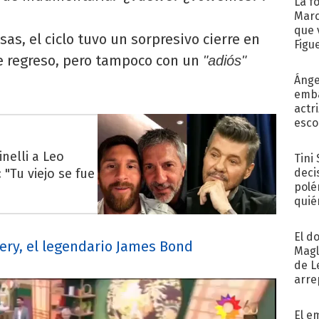
La f
Marc
que 
as, el ciclo tuvo un sorpresivo cierre en
Figu
de regreso, pero tampoco con un
"adiós"
Ánge
emba
actr
esco
nelli a Leo
Tini
 "Tu viejo se fue
deci
polé
quié
afue
El d
ry, el legendario James Bond
Magl
de L
arre
El e