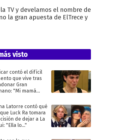
 la TV y develamos el nombre de
mo la gran apuesta de ElTrece y
más visto
car contó el difícil
nto que vive tras
ndonar Gran
mano: "Mi mamá
ió..."
na Latorre contó qué
 que Luck Ra tomara
ecisión de dejar a La
i: "Ella lo..."