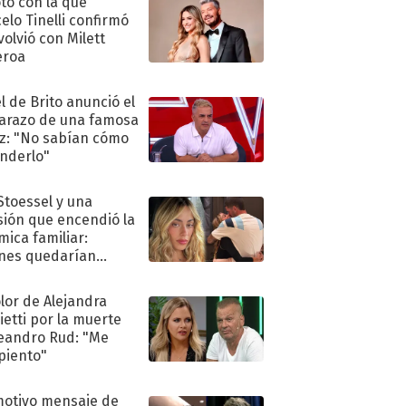
oto con la que
elo Tinelli confirmó
volvió con Milett
eroa
l de Brito anunció el
razo de una famosa
iz: "No sabían cómo
nderlo"
 Stoessel y una
sión que encendió la
mica familiar:
nes quedarían
ra de su boda
olor de Alejandra
ietti por la muerte
eandro Rud: "Me
piento"
motivo mensaje de