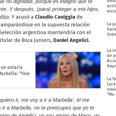
emba
ar mi dignidad, porque es indigno que te
actr
te. Y después, (para) proteger a mis hijos,
esco
dijo. Y acusó a
Claudio Caniggia
de
amparándose en la supuesta relación
La j
hace
 Selección argentina mantendría con el
Gra
titular de Boca Juniors,
Daniel Angelici.
La i
de a
Acca
Kayn
que estaría
cum
arbella: "Vive
La f
Luck
novi
"Me e
uiero ir, me voy a ir a Marbella’, él me
 ir a Marbella, no te preocupes que yo te
igo de Angelici, yo soy amigo de Macri, yo