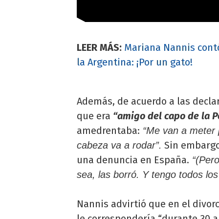
LEER MÁS:
Mariana Nannis contó 
la Argentina: ¡Por un gato!
Además, de acuerdo a las declar
que era
“amigo del capo de la Po
amedrentaba:
“Me van a meter p
Sin embargo,
cabeza va a rodar”.
una denuncia en España.
“(Pero
sea, las borró. Y tengo todos lo
Nannis advirtió que en el divor
le correspondería “durante 30 