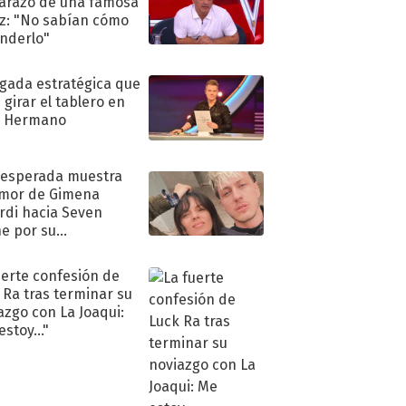
razo de una famosa
iz: "No sabían cómo
nderlo"
ugada estratégica que
 girar el tablero en
n Hermano
nesperada muestra
mor de Gimena
rdi hacia Seven
e por su
pleaños
uerte confesión de
 Ra tras terminar su
azgo con La Joaqui:
stoy..."