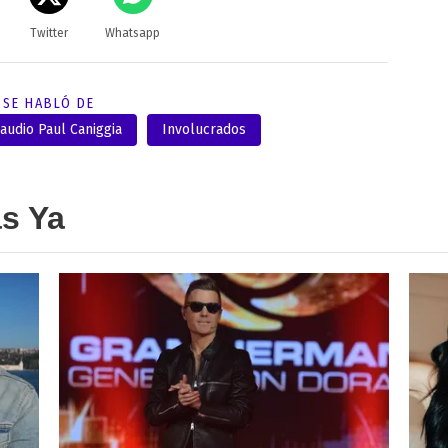
Twitter
Whatsapp
SE HABLÓ DE
audio Paul Caniggia
Involucrados
as Ya