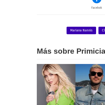
Facebok
Mariana Nannis
Cl
Más sobre Primici