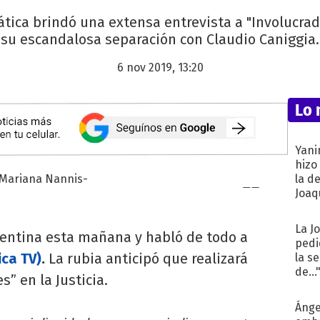
iática brindó una extensa entrevista a "Involucrad
su escandalosa separación con Claudio Caniggia.
6 nov 2019, 13:20
Lo 
Yani
hizo
la d
Joaqu
La J
gentina esta mañana y habló de todo a
pedi
ca TV)
.
La rubia anticipó que realizará
la s
de...
” en la Justicia.
Ánge