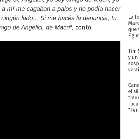
s a mí me cagaban a palos y no podía hacer
La f
 ningún lado... Si me hacés la denuncia, tu
Marc
contó.
igo de Angelici, de Macri”,
que 
Figu
Tini 
y un
sosp
vest
Cand
el si
trau
Facu
"Teng