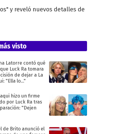
os" y reveló nuevos detalles de
más visto
na Latorre contó qué
 que Luck Ra tomara
ecisión de dejar a La
i: "Ella lo..."
oaqui hizo un firme
do por Luck Ra tras
eparación: "Dejen
"
l de Brito anunció el