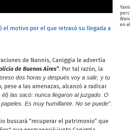
Yani
perc
Wand
en e
el motivo por el que retrasó su llegada a
toda
aciones de Nannis, Caniggia le advertía
licía de Buenos Aires”
. Por tal razón, la
reso dos horas y después voy a salir, y tu
 pese a las amenazas, alcanzó a radicar
 él) las sacó: nunca llegaron al juzgado. O
s papeles. Es muy humillante. No se puede”.
cio buscará “recuperar el patrimonio” que
años" que permaneció junto Caniggia.