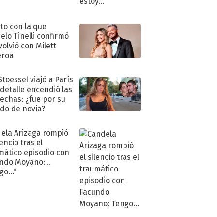
oto con la que
elo Tinelli confirmó
volvió con Milett
eroa
Stoessel viajó a París
 detalle encendió las
echas: ¿fue por su
ido de novia?
ela Arizaga rompió
lencio tras el
mático episodio con
ndo Moyano:
o..."