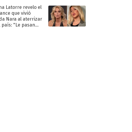
na Latorre revelo el
ance que vivió
a Nara al aterrizar
l país: "Le pasan
s"