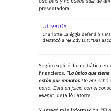
otro país y no puede salir de ah
presentadora.
LEÉ TAMBIÉN
Charlotte Caniggia defendió a Ma
destrozó a Melody Luz: "Das asc
Según explicó, la mediática enf
financieros.
"Lo único que tiene
están por rematar.
De ahí echó a
parto. Está en juicio con el con
detalló Latorre.
Miami",
Y agregó más información:
"El 