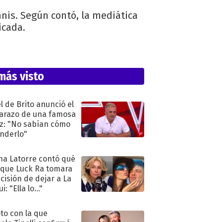
nis. Según contó, la mediática
icada.
más visto
l de Brito anunció el
razo de una famosa
iz: "No sabían cómo
nderlo"
na Latorre contó qué
 que Luck Ra tomara
ecisión de dejar a La
i: "Ella lo..."
oto con la que