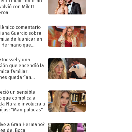
elo Tinelli confirmó
volvió con Milett
eroa
olémico comentario
liana Guercio sobre
amilia de Juanicar en
n Hermano que
tó la furia en redes
 Stoessel y una
sión que encendió la
mica familiar:
nes quedarían
ra de su boda
eció un sensible
o que complica a
a Nara e involucra a
hijas: "Manipuladas"
lve a Gran Hermano?
ea del Boca