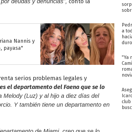
contó la
í por deudas y denuncias",
sorp
sobr
regr
Pedr
a to
haci
riana Nannis y
duro
o, payasa"
aco
tera
"Ya 
Cami
roma
novi
renta serios problemas legales y
decl
 es el departamento del Faena que se lo
Aseg
 Melody (Luz) y al hijo a diez días del
Icar
club
sorcio. Y también tiene un departamento en
busc
Madr
departamento de Miami, creo que se lo