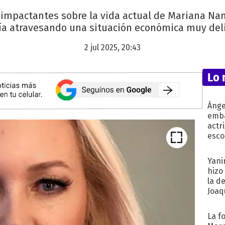
s impactantes sobre la vida actual de Mariana Nan
ía atravesando una situación económica muy del
2 jul 2025, 20:43
Lo 
Ánge
emba
actr
esco
Yani
hizo
la d
Joaqu
La f