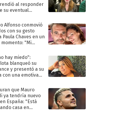
rendió al responder
e su eventual
eso al reality
o Alfonso conmovió
dos con su gesto
a Paula Chaves en un
 momento: "Mi
mpañante
péutico"
no hay miedo":
lota blanqueó su
nce y presentó a su
a con una emotiva
aración de amor
uran que Mauro
di ya tendría nuevo
 en España: "Está
ando casa en
id"