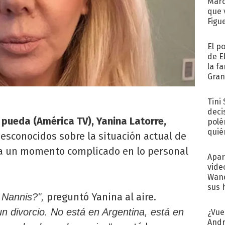
Marc
que 
Figu
El p
de E
la f
Gra
desa
Tini
deci
 pueda (América TV), Yanina Latorre,
polé
quié
desconocidos sobre la situación actual de
afue
a un momento complicado en lo personal
Apar
vide
Wand
sus 
preguntó Yanina al aire.
 Nannis?",
n divorcio. No está en Argentina, está en
¿Vue
Andr