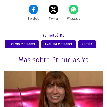
Facebok
Twitter
Whatsapp
SE HABLÓ DE
Ricardo Montaner
Evaluna Montaner
Camilo
Más sobre Primicias Ya