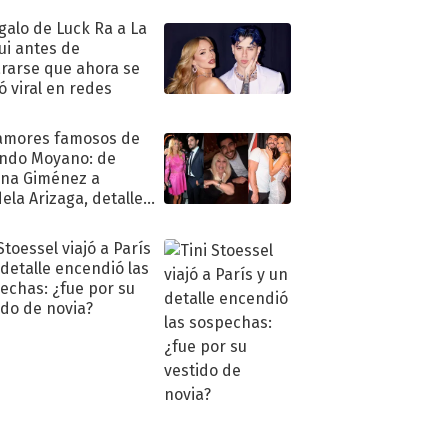
egalo de Luck Ra a La
ui antes de
rarse que ahora se
ió viral en redes
amores famosos de
ndo Moyano: de
na Giménez a
ela Arizaga, detalles
u pasado
imental
Stoessel viajó a París
 detalle encendió las
echas: ¿fue por su
ido de novia?