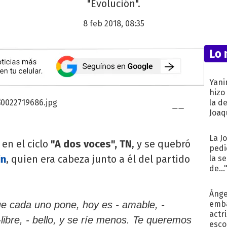
"Evolución".
8 feb 2018, 08:35
Lo 
Yani
hizo
la d
Joaqu
La J
en el ciclo
"A dos voces", TN
, y se quebró
pedi
in
, quien era cabeza junto a él del partido
la s
de...
Ánge
ue cada uno pone, hoy es - amable, -
emba
actr
 -libre, - bello, y se ríe menos. Te queremos
esco