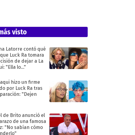
más visto
na Latorre contó qué
 que Luck Ra tomara
ecisión de dejar a La
i: "Ella lo..."
oaqui hizo un firme
do por Luck Ra tras
eparación: "Dejen
"
l de Brito anunció el
razo de una famosa
iz: "No sabían cómo
nderlo"