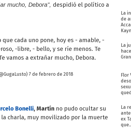
despidió el político a
ñar mucho, Debora",
La i
de a
Acca
Kayn
cum
o que cada uno pone, hoy es - amable, -
La j
roso, -libre, - bello, y se ríe menos. Te
hace
e vamos a extrañar mucho, Debora.
Gra
(@GugaLusto)
7 de febrero de 2018
Flor
deso
sexu
qued
La r
rcelo Bonelli
, Martín
no pudo ocultar su
ante
 la charla, muy movilizado por la muerte
ex T
que..