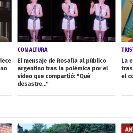
CON ALTURA
TRIS
dece
El mensaje de Rosalía al público
La e
 no
argentino tras la polémica por el
tras
video que compartió: "Qué
el c
desastre..."