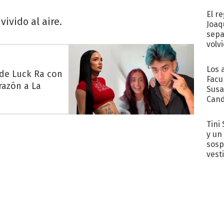
El r
ivido al aire.
Joaq
sepa
volv
Los 
 de Luck Ra con
Facu
razón a La
Susa
Cand
de s
sent
Tini 
y un
sosp
vest