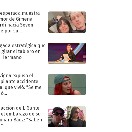
nesperada muestra
mor de Gimena
rdi hacia Seven
e por su
pleaños
ugada estratégica que
 girar el tablero en
n Hermano
 Vigna expuso el
pilante accidente
al que vivió: "Se me
ó..."
eacción de L-Gante
 el embarazo de su
amara Báez: "Saben
."