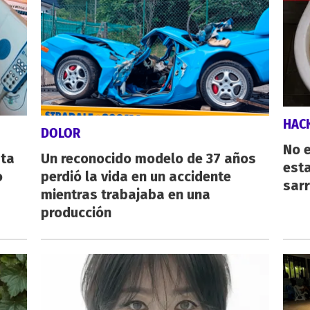
HAC
DOLOR
No e
sta
Un reconocido modelo de 37 años
esta
o
perdió la vida en un accidente
sarr
mientras trabajaba en una
producción