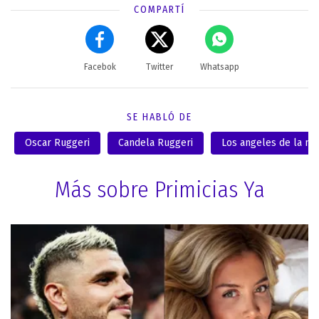
COMPARTÍ
Facebok
Twitter
Whatsapp
SE HABLÓ DE
Oscar Ruggeri
Candela Ruggeri
Los angeles de la m
Más sobre Primicias Ya