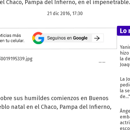
el Chaco, Pampa del Infierno, en el impenetrable
21 dic 2016, 17:30
Lo 
Yani
hizo
la d
Joaqu
La J
pedi
la s
de...
sobre sus humildes comienzos en Buenos
blo natal en el Chaco, Pampa del Infierno,
Ánge
emba
actr
esco