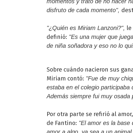
momentos y trato de no hacer n
dest
disfruto de cada momento",
le
"¿Quién es Miriam Lanzoni?",
definió:
"Es una mujer que jueg
de niña soñadora y eso no lo qui
Sobre cuándo nacieron sus ganas
Miriam contó:
"Fue de muy chiqu
estaba en el colegio participaba 
Además siempre fui muy osada 
Por otra parte se refirió al am
de Fantino:
"El amor es la base d
amor a algo, ya sea a un animal,