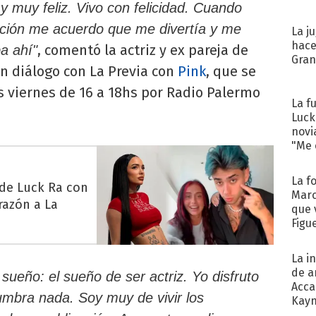
 muy feliz. Vivo con felicidad. Cuando
ución me acuerdo que me divertía y me
La j
hace
, comentó la actriz y ex pareja de
a ahí"
Gra
n diálogo con La Previa con
Pink
, que se
os viernes de 16 a 18hs por Radio Palermo
La f
Luck
novi
"Me e
La f
 de Luck Ra con
Marc
razón a La
que 
Figu
La i
de a
sueño: el sueño de ser actriz. Yo disfruto
Acca
mbra nada. Soy muy de vivir los
Kayn
cum