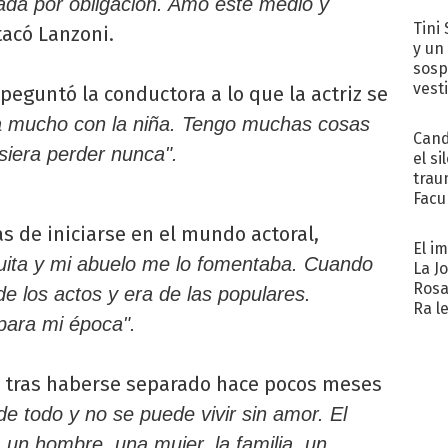
ada por obligación. Amo este medio y
Tini 
acó Lanzoni.
y un
sosp
vest
 peguntó la conductora a lo que la actriz se
a mucho con la niña. Tengo muchas cosas
Cand
siera perder nunca".
el si
trau
Facu
"Teng
 de iniciarse en el mundo actoral,
El i
ita y mi abuelo me lo fomentaba. Cuando
La J
Rosa
de los actos y era de las populares.
Ra l
para mi época".
or, tras haberse separado hace pocos meses
e todo y no se puede vivir sin amor. El
 un hombre, una mujer, la familia, un