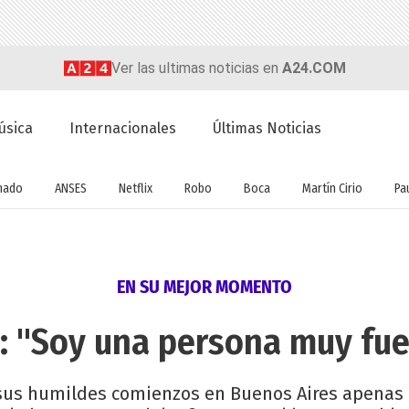
Ver las ultimas noticias en
A24.COM
úsica
Internacionales
Últimas Noticias
nado
ANSES
Netflix
Robo
Boca
Martín Cirio
Pa
EN SU MEJOR MOMENTO
: "Soy una persona muy fuer
e sus humildes comienzos en Buenos Aires apenas 