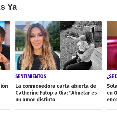
as Ya
SENTIMIENTOS
¿SE 
sión
La conmovedora carta abierta de
Sol
Catherine Fulop a Gia: "Abuelar es
en 
un amor distinto"
enco