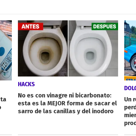
HACKS
DOL
No es con vinagre ni bicarbonato:
sta
Un 
esta es la MEJOR forma de sacar el
o
perd
sarro de las canillas y del inodoro
mie
pro