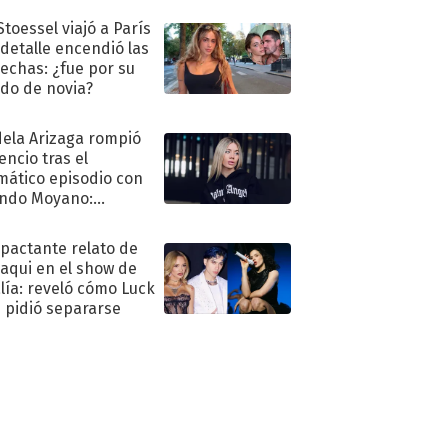
Stoessel viajó a París
 detalle encendió las
echas: ¿fue por su
ido de novia?
ela Arizaga rompió
lencio tras el
mático episodio con
ndo Moyano:
o..."
mpactante relato de
oaqui en el show de
lía: reveló cómo Luck
e pidió separarse