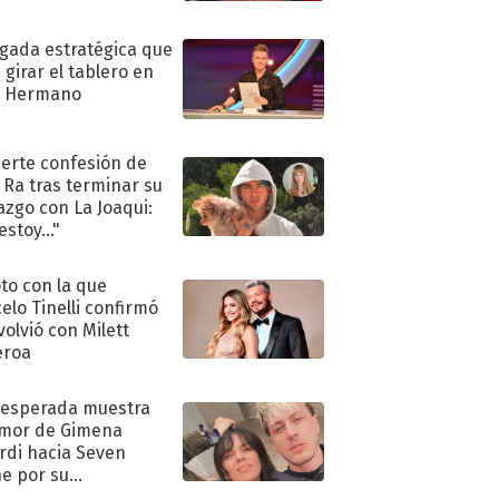
ugada estratégica que
 girar el tablero en
n Hermano
uerte confesión de
 Ra tras terminar su
azgo con La Joaqui:
stoy..."
oto con la que
elo Tinelli confirmó
volvió con Milett
eroa
nesperada muestra
mor de Gimena
rdi hacia Seven
e por su
pleaños