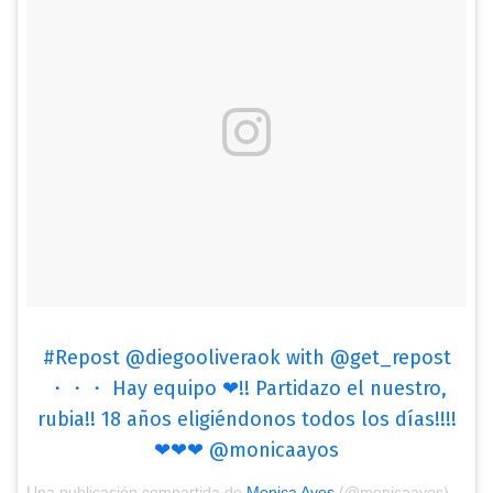
#Repost @diegooliveraok with @get_repost
・・・ Hay equipo ❤!! Partidazo el nuestro,
rubia!! 18 años eligiéndonos todos los días!!!!
❤❤❤ @monicaayos
Una publicación compartida de
Monica Ayos
(@monicaayos) el
Mar