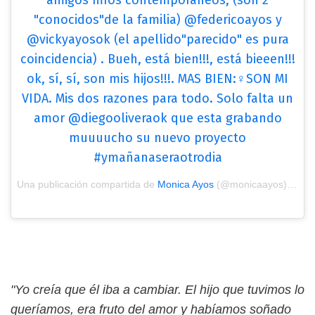
"conocidos"de la familia) @federicoayos y
@vickyayosok (el apellido"parecido" es pura
coincidencia) . Bueh, está bien!!!, está bieeen!!!
ok, sí, sí, son mis hijos!!!. MAS BIEN:♀️SON MI
VIDA. Mis dos razones para todo. Solo falta un
amor @diegooliveraok que esta grabando
muuuucho su nuevo proyecto
#ymañanaseraotrodia
Una publicación compartida de
Monica Ayos
(@monicaayos) el
Mar
"Yo creía que él iba a cambiar. El hijo que tuvimos lo
queríamos, era fruto del amor y habíamos soñado