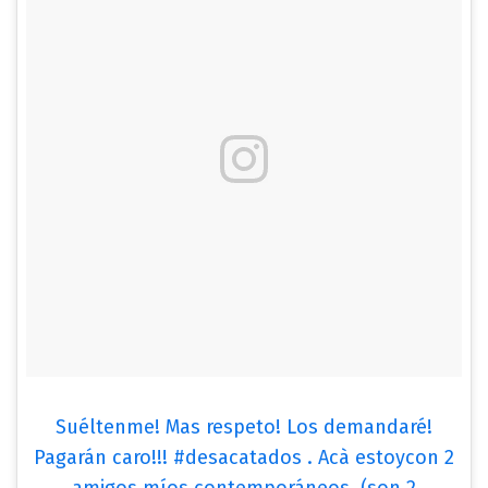
Suéltenme! Mas respeto! Los demandaré!
Pagarán caro!!! #desacatados . Acà estoycon 2
amigos míos contemporáneos, (son 2