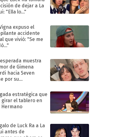
ecisión de dejar a La
i: "Ella lo..."
 Vigna expuso el
pilante accidente
al que vivió: "Se me
ó..."
nesperada muestra
mor de Gimena
rdi hacia Seven
e por su
pleaños
ugada estratégica que
 girar el tablero en
n Hermano
egalo de Luck Ra a La
ui antes de