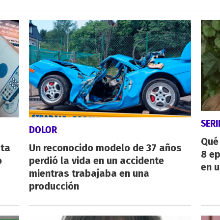
SERI
DOLOR
Qué 
sta
Un reconocido modelo de 37 años
8 ep
o
perdió la vida en un accidente
en u
mientras trabajaba en una
producción