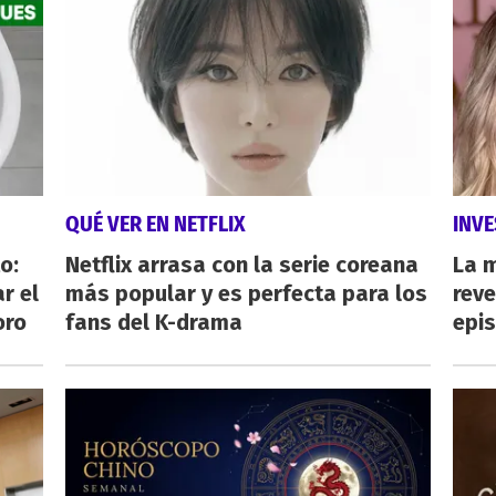
QUÉ VER EN NETFLIX
INVE
o:
Netflix arrasa con la serie coreana
La 
r el
más popular y es perfecta para los
reve
oro
fans del K-drama
epi