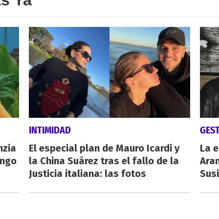
INTIMIDAD
GES
nzia
El especial plan de Mauro Icardi y
La e
engo
la China Suárez tras el fallo de la
Aran
Justicia italiana: las fotos
Susi