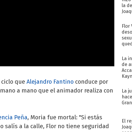
la d
Joaqu
Flor
deso
sexu
qued
La i
de a
Acca
Kayn
 ciclo que
Alejandro Fantino
conduce por
cum
l mano a mano que el animador realiza con
La j
hace
Gra
encia Peña
, Moria fue mortal: "Si estás
El r
 salís a la calle, Flor no tiene seguridad
Joaq