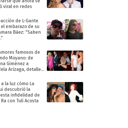
rarse que ahora se
ió viral en redes
eacción de L-Gante
 el embarazo de su
amara Báez: "Saben
."
amores famosos de
ndo Moyano: de
na Giménez a
ela Arizaga, detalles
u pasado
imental
ó a la luz cómo La
ui descubrió la
esta infidelidad de
 Ra con Tuli Acosta