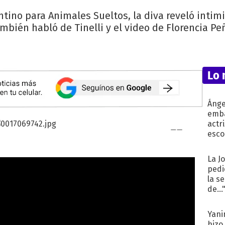
ntino para Animales Sueltos, la diva reveló intim
mbién habló de Tinelli y el video de Florencia Pe
Lo 
Ánge
emba
actr
esco
La J
pedi
la s
de...
Yani
hizo