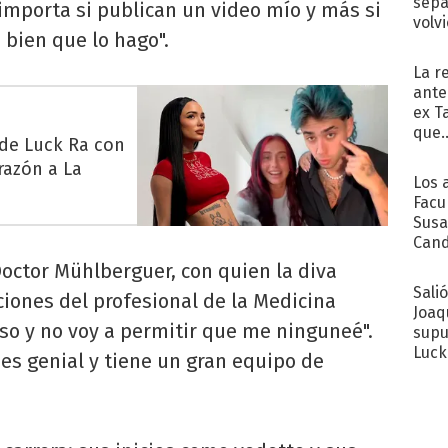
sepa
 importa si publican un video mío y más si
volv
 bien que lo hago".
La r
ante
ex T
que..
 de Luck Ra con
razón a La
Los 
Facu
Susa
Cand
de s
octor Mühlberguer, con quien la diva
sent
Sali
iones del profesional de la Medicina
Joaq
so y no voy a permitir que me ninguneé".
supu
Luck
es genial y tiene un gran equipo de