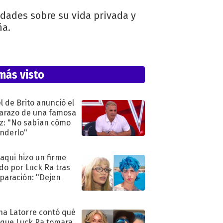
idades sobre su vida privada y
ña.
más visto
l de Brito anunció el
razo de una famosa
iz: "No sabían cómo
nderlo"
oaqui hizo un firme
do por Luck Ra tras
eparación: "Dejen
"
na Latorre contó qué
 que Luck Ra tomara