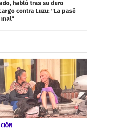
do, habló tras su duro
argo contra Luzu: "La pasé
 mal"
NCIÓN