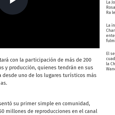
La J
Rosa
Ra l
La i
Char
ente
fulm
Her
El s
cuad
tará con la participación de más de 200
la C
os y producción, quienes tendrán en sus
Wand
exp
 desde uno de los lugares turísticos más
as.
resentó su primer simple en comunidad,
150 millones de reproducciones en el canal