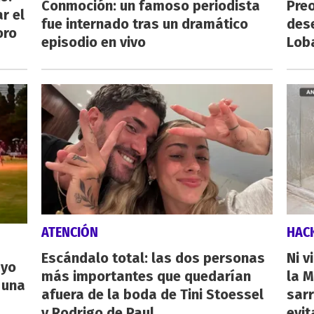
Conmoción: un famoso periodista
Preo
r el
fue internado tras un dramático
des
oro
episodio en vivo
Lob
ATENCIÓN
HAC
Escándalo total: las dos personas
Ni v
ayo
más importantes que quedarían
la M
 una
afuera de la boda de Tini Stoessel
sarr
y Rodrigo de Paul
evit