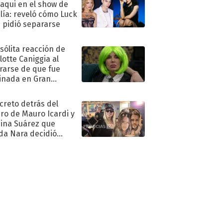
oaqui en el show de
lía: reveló cómo Luck
e pidió separarse
nsólita reacción de
lotte Caniggia al
rarse de que fue
inada en Gran
mano
ecreto detrás del
ro de Mauro Icardi y
hina Suárez que
a Nara decidió
oner