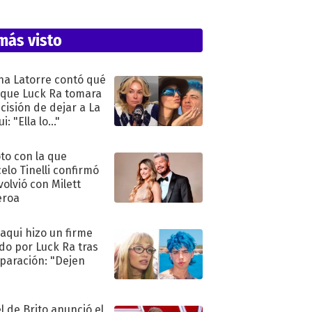
más visto
na Latorre contó qué
 que Luck Ra tomara
ecisión de dejar a La
i: "Ella lo..."
oto con la que
elo Tinelli confirmó
volvió con Milett
eroa
oaqui hizo un firme
do por Luck Ra tras
eparación: "Dejen
"
l de Brito anunció el