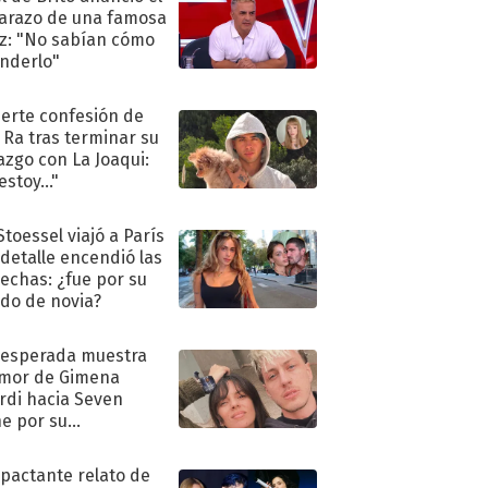
razo de una famosa
iz: "No sabían cómo
nderlo"
uerte confesión de
 Ra tras terminar su
azgo con La Joaqui:
stoy..."
Stoessel viajó a París
 detalle encendió las
echas: ¿fue por su
ido de novia?
nesperada muestra
mor de Gimena
rdi hacia Seven
e por su
pleaños
mpactante relato de