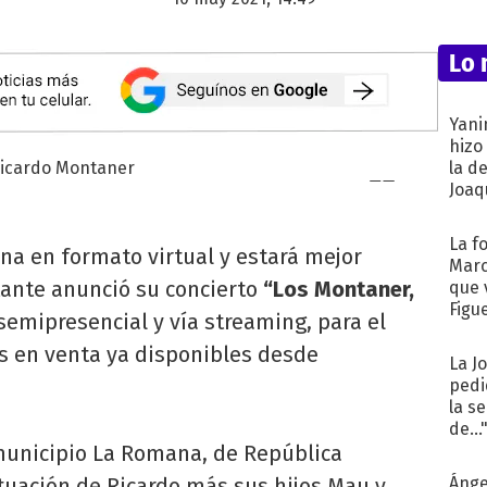
Lo 
Yani
hizo
la d
Joaqu
La f
na en formato virtual y estará mejor
Marc
ante anunció su concierto
“Los Montaner,
que 
Figu
emipresencial y vía streaming, para el
as en venta ya disponibles desde
La J
pedi
la s
de...
municipio La Romana, de República
tuación de Ricardo más sus hijos Mau y
Ánge