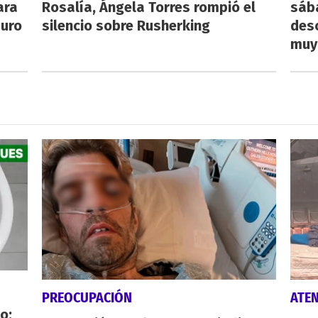
ara
Rosalía, Ángela Torres rompió el
sába
auro
silencio sobre Rusherking
desc
muy
PREOCUPACIÓN
ATE
o: