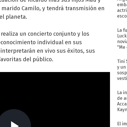
emba
su marido Camilo, y tendrá transmisión en
actr
el planeta.
esco
La f
 realiza un concierto conjunto y los
Luck
econocimiento individual en sus
novi
"Me e
interpretarán en vivo sus éxitos, sus
avoritas del público.
Tini 
y un
sosp
vest
La i
de a
Acca
Kayn
cum
El i