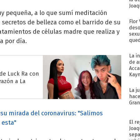
Joaqu
y pequeña, a lo que sumí meditación
s secretos de belleza como el barrido de su
Flor
deso
tratamientos de células madre que realiza y
sexu
a por día.
qued
La i
de a
Acca
 de Luck Ra con
Kayn
razón a La
cum
La j
hace
Gra
su mirada del coronavirus: "Salimos
 esta"
El r
Joaq
sepa