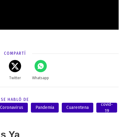
COMPARTÍ
Twitter
Whatsapp
SE HABLÓ DE
covid-
Coronavirus
Pandemia
Cuarentena
19
as Ya