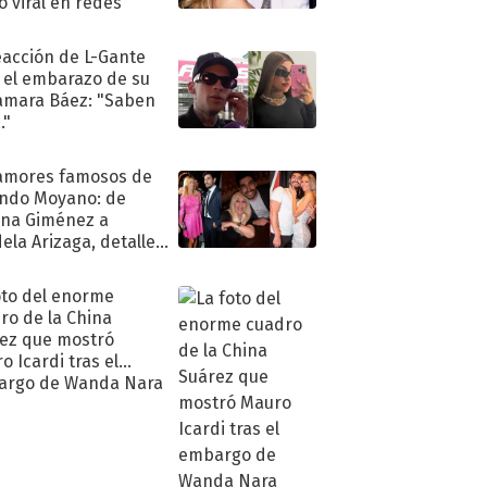
ió viral en redes
eacción de L-Gante
 el embarazo de su
amara Báez: "Saben
."
amores famosos de
ndo Moyano: de
na Giménez a
ela Arizaga, detalles
u pasado
imental
oto del enorme
ro de la China
ez que mostró
o Icardi tras el
argo de Wanda Nara