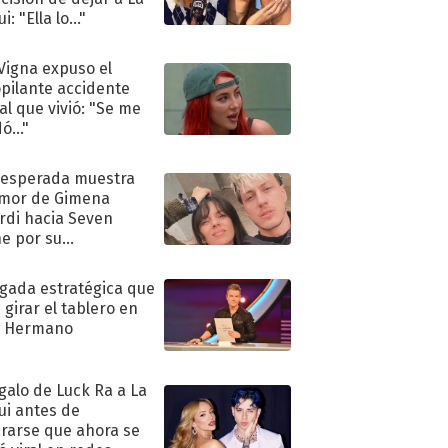
i: "Ella lo..."
 Vigna expuso el
pilante accidente
al que vivió: "Se me
ó..."
nesperada muestra
mor de Gimena
rdi hacia Seven
e por su
pleaños
ugada estratégica que
 girar el tablero en
n Hermano
egalo de Luck Ra a La
ui antes de
rarse que ahora se