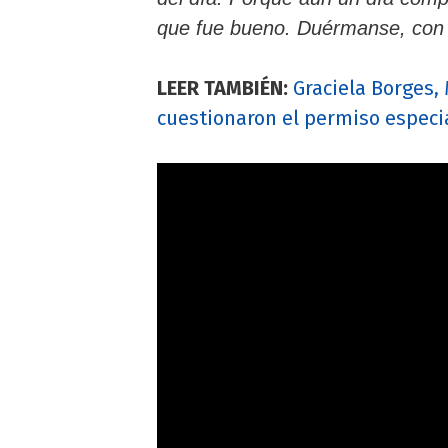
que fue bueno. Duérmanse, con l
LEER TAMBIÉN:
Graciela Borges,
cuestionaron el permiso especi