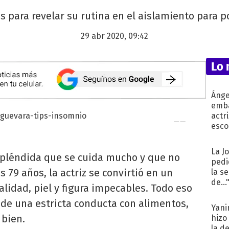
es para revelar su rutina en el aislamiento para 
29 abr 2020, 09:42
Lo 
Ánge
emba
actr
esco
La J
pléndida que se cuida mucho y que no
pedi
s 79 años, la actriz se convirtió en un
la s
de...
lidad, piel y figura impecables. Todo eso
y de una estricta conducta con alimentos,
Yani
 bien.
hizo
la d