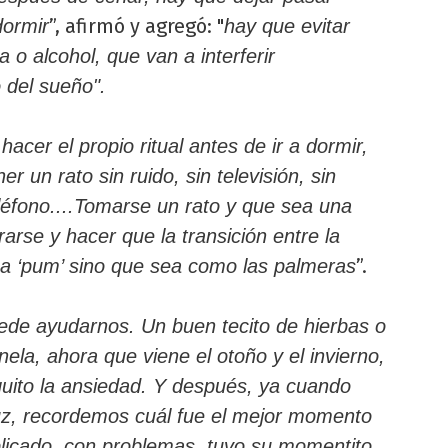
”, afirmó y agregó: "
dormir
hay que evitar
 o alcohol, que van a interferir
 del sueño".
acer el propio ritual antes de ir a dormir,
r un rato sin ruido, sin televisión, sin
eléfono....Tomarse un rato y que sea una
arse y hacer que la transición entre la
”.
sea ‘pum’ sino que sea como las palmeras
de ayudarnos. Un buen tecito de hierbas o
nela, ahora que viene el otoño y el invierno,
quito la ansiedad. Y después, ya cuando
z, recordemos cuál fue el mejor momento
licado, con problemas, tuvo su momentito