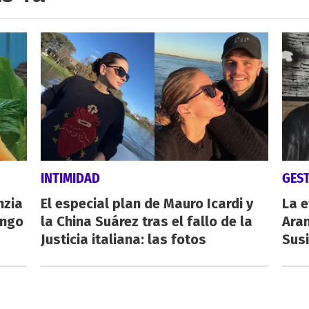
INTIMIDAD
GES
nzia
El especial plan de Mauro Icardi y
La e
engo
la China Suárez tras el fallo de la
Aran
Justicia italiana: las fotos
Susi