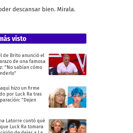
poder descansar bien. Mirala.
más visto
l de Brito anunció el
razo de una famosa
iz: "No sabían cómo
nderlo"
oaqui hizo un firme
do por Luck Ra tras
eparación: "Dejen
"
na Latorre contó qué
 que Luck Ra tomara
ecisión de dejar a La