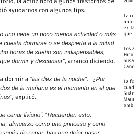
torio, la actriz noto algunos trastornos de
volv
dió ayudarnos con algunos tips.
La r
ante
ex T
que..
mo uno tiene un poco menos actividad o más
e cuesta dormirse o se despierta a la mitad
Los 
ho horas de sueño son indispensables,
Facu
”, arrancó diciendo.
Susa
 que dormir y descansar
Cand
de s
 a dormir a
sent
“las diez de la noche”. “¿Por
La f
cuad
s dos de la mañana es el momento en el que
Suár
explicó.
inas”,
Maur
emb
”. “
ue cenar liviano
Recuerden esto:
na, almuerzo como una princesa y ceno
spués de cenar, hay que dejar pasar