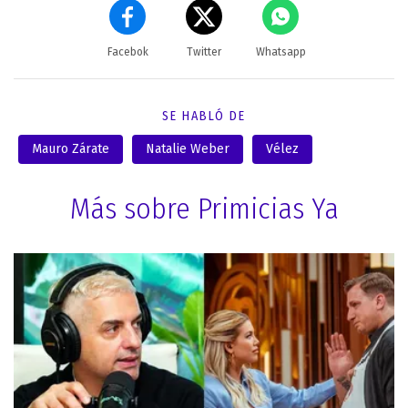
Facebok
Twitter
Whatsapp
SE HABLÓ DE
Mauro Zárate
Natalie Weber
Vélez
Más sobre Primicias Ya