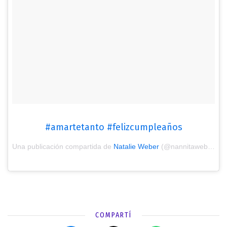
#amartetanto #felizcumpleaños
Una publicación compartida de
Natalie Weber
(@nannitaweber) el
COMPARTÍ