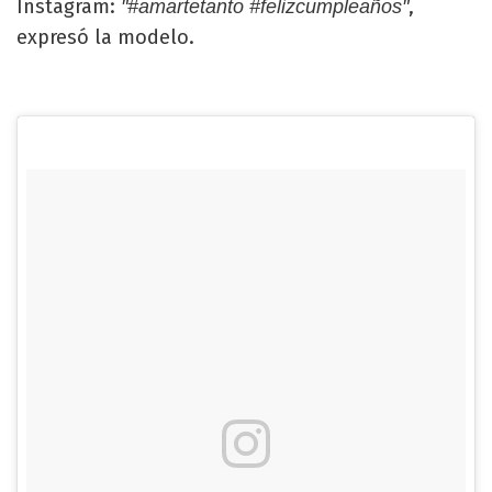
Instagram:
,
"#amartetanto #felizcumpleaños"
expresó la modelo.